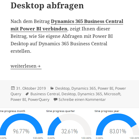
Desktop abfragen
Nach dem Beitrag
Dynamics 365 Business Central
mit Power BI verbinden
, zeigt Ihnen dieser
Beitrag, wie Sie eigene Abfragen mit Power BI
Desktop auf Dynamics 365 Business Central
erstellen.
Dynamics 365 Business Central mit Power BI Desktop abf
weiterlesen
Veröffentlicht
Kategorien
31. Oktober 2019
Desktop
,
Dynamics 365
,
Power BI
,
Power
am
Schlagwörter
Query
Business Central
,
Desktop
,
Dynamics 365
,
Microsoft
,
zu Dynamics 365 Bu
Power BI
,
PowerQuery
Schreibe einen Kommentar