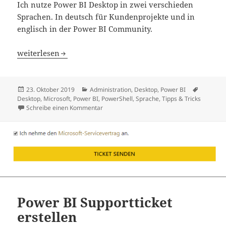
Ich nutze Power BI Desktop in zwei verschieden
Sprachen. In deutsch für Kundenprojekte und in
englisch in der Power BI Community.
Power BI Desktop Sprache mit PowerShell setzen
weiterlesen
Veröffentlicht
Kategorien
Schlagwö
23. Oktober 2019
Administration
,
Desktop
,
Power BI
am
Desktop
,
Microsoft
,
Power BI
,
PowerShell
,
Sprache
,
Tipps & Tricks
zu Power BI Desktop Sprache mit PowerShel
Schreibe einen Kommentar
Power BI Supportticket
erstellen