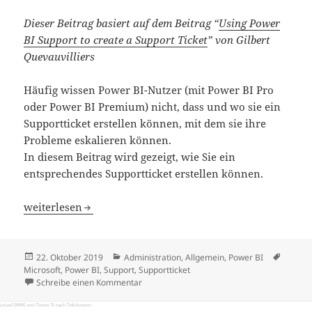
Dieser Beitrag basiert auf dem Beitrag “
Using Power
BI Support to create a Support Ticket
” von Gilbert
Quevauvilliers
Häufig wissen Power BI-Nutzer (mit Power BI Pro
oder Power BI Premium) nicht, dass und wo sie ein
Supportticket erstellen können, mit dem sie ihre
Probleme eskalieren können.
In diesem Beitrag wird gezeigt, wie Sie ein
entsprechendes Supportticket erstellen können.
Power BI Supportticket erstellen
weiterlesen
Veröffentlicht
Kategorien
Schlag
22. Oktober 2019
Administration
,
Allgemein
,
Power BI
am
Microsoft
,
Power BI
,
Support
,
Supportticket
zu Power BI Supportticket erstellen
Schreibe einen Kommentar