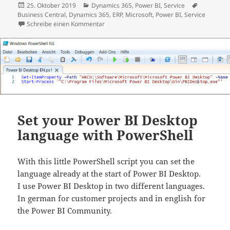
Veröffentlicht
Kategorien
Schlagwör
25. Oktober 2019
Dynamics 365
,
Power BI
,
Service
am
Business Central
,
Dynamics 365
,
ERP
,
Microsoft
,
Power BI
,
Service
zu Dynamics 365 Business Central mit Powe
Schreibe einen Kommentar
Set your Power BI Desktop
language with PowerShell
With this little PowerShell script you can set the
language already at the start of Power BI Desktop.
I use Power BI Desktop in two different languages.
In german for customer projects and in english for
the Power BI Community.