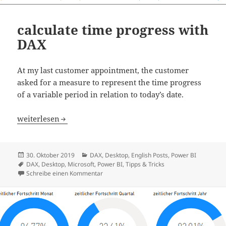
calculate time progress with
DAX
At my last customer appointment, the customer
asked for a measure to represent the time progress
of a variable period in relation to today’s date.
calculate time progress with DAX
weiterlesen
Veröffentlicht
Kategorien
30. Oktober 2019
DAX
,
Desktop
,
English Posts
,
Power BI
am
Schlagwörter
DAX
,
Desktop
,
Microsoft
,
Power BI
,
Tipps & Tricks
zu calculate time progress with DAX
Schreibe einen Kommentar