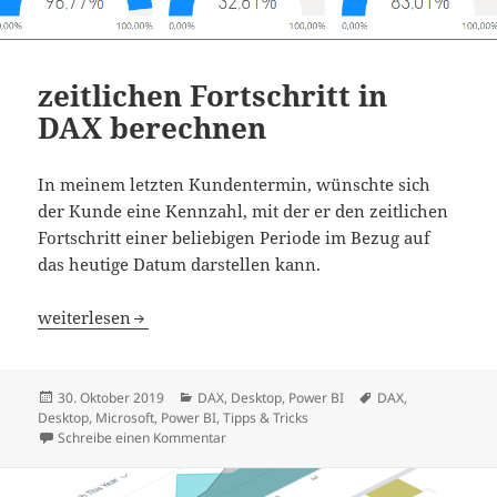
zeitlichen Fortschritt in
DAX berechnen
In meinem letzten Kundentermin, wünschte sich
der Kunde eine Kennzahl, mit der er den zeitlichen
Fortschritt einer beliebigen Periode im Bezug auf
das heutige Datum darstellen kann.
zeitlichen Fortschritt in DAX berechnen
weiterlesen
Veröffentlicht
Kategorien
Schlagwörter
30. Oktober 2019
DAX
,
Desktop
,
Power BI
DAX
,
am
Desktop
,
Microsoft
,
Power BI
,
Tipps & Tricks
zu zeitlichen Fortschritt in DAX berechnen
Schreibe einen Kommentar