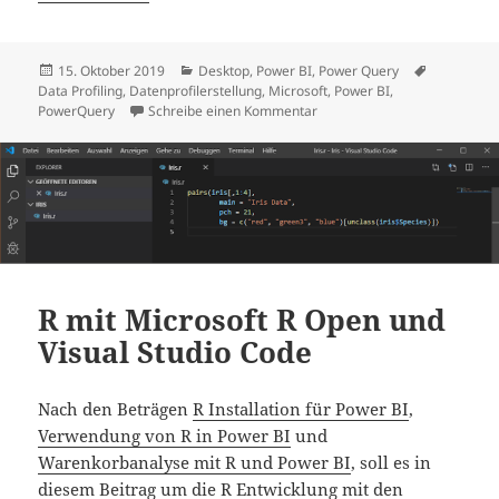
Veröffentlicht
Kategorien
Schlagwör
15. Oktober 2019
Desktop
,
Power BI
,
Power Query
am
Data Profiling
,
Datenprofilerstellung
,
Microsoft
,
Power BI
,
zu Datenprofilerstellung in 
PowerQuery
Schreibe einen Kommentar
R mit Microsoft R Open und
Visual Studio Code
Nach den Beträgen
R Installation für Power BI
,
Verwendung von R in Power BI
und
Warenkorbanalyse mit R und Power BI
, soll es in
diesem Beitrag um die R Entwicklung mit den