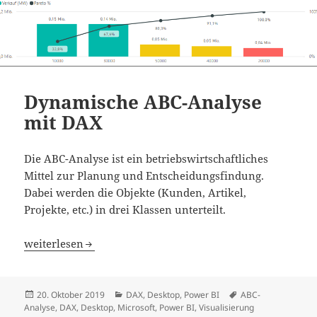
Dynamische ABC-Analyse
mit DAX
Die ABC-Analyse ist ein betriebswirtschaftliches
Mittel zur Planung und Entscheidungsfindung.
Dabei werden die Objekte (Kunden, Artikel,
Projekte, etc.) in drei Klassen unterteilt.
Dynamische ABC-Analyse mit DAX
weiterlesen
Veröffentlicht
Kategorien
Schlagwörter
20. Oktober 2019
DAX
,
Desktop
,
Power BI
ABC-
am
Analyse
,
DAX
,
Desktop
,
Microsoft
,
Power BI
,
Visualisierung