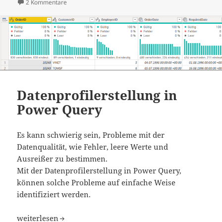
zu Dynamische ABC-Analyse mit DAX
2 Kommentare
Datenprofilerstellung in
Power Query
Es kann schwierig sein, Probleme mit der
Datenqualität, wie Fehler, leere Werte und
Ausreißer zu bestimmen.
Mit der Datenprofilerstellung in Power Query,
können solche Probleme auf einfache Weise
identifiziert werden.
Datenprofilerstellung in Power Query
weiterlesen