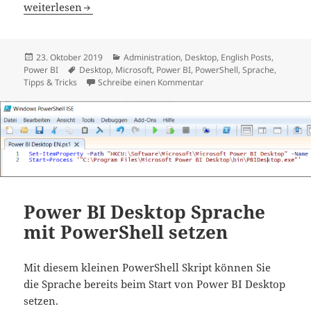
Set your Power BI Desktop language with PowerShell
weiterlesen
Veröffentlicht
Kategorien
23. Oktober 2019
Administration
,
Desktop
,
English Posts
,
am
Schlagwörter
Power BI
Desktop
,
Microsoft
,
Power BI
,
PowerShell
,
Sprache
,
zu Set your Power BI Deskt
Tipps & Tricks
Schreibe einen Kommentar
Power BI Desktop Sprache
mit PowerShell setzen
Mit diesem kleinen PowerShell Skript können Sie
die Sprache bereits beim Start von Power BI Desktop
setzen.