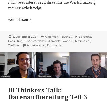
mich besonders freut, da es mir die Wertschätzung
meiner Arbeit zeigt.
Positives Kundenfeedback als Motivationsschub
weiterlesen
Veröffentlicht
Kategorien
Schlagwörter
8. September 2021
Allgemein
,
Power BI
Beratung
,
am
Consulting
,
Kundenfeedback
,
Microsoft
,
Power BI
,
Testimonial
,
zu Positives Kundenfeedback als
YouTube
Schreibe einen Kommentar
BI Thinkers Talk:
Datenaufbereitung Teil 3