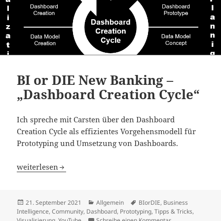
BI or DIE New Banking –
„Dashboard Creation Cycle“
Ich spreche mit Carsten über den Dashboard
Creation Cycle als effizientes Vorgehensmodell für
Prototyping und Umsetzung von Dashboards.
BI or DIE New Banking – „Dashboard Creation Cycle“
weiterlesen
Veröffentlicht
Kategorien
Schlagwörter
21. September 2021
Allgemein
BIorDIE
,
Business
am
Intelligence
,
Community
,
Dashboard
,
Prototyping
,
Tipps & Tricks
,
zu BI or DIE New 
Visualisierung
,
YouTube
Schreibe einen Kommentar