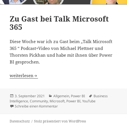
Zu Gast bei Talk Microsoft
365
Diese Woche war ich zu Gast beim „Talk Microsoft
365 “ Podcast+Video von Michael Plettner und
Thorsten Pickhan und habe mit ihnen über Power
BI gesprochen.
Zu Gast bei Talk Microsoft 365
weiterlesen
Veröffentlicht
Kategorien
Schlagwörter
3. September 2021
Allgemein
,
Power BI
Business
am
Intelligence
,
Community
,
Microsoft
,
Power BI
,
YouTube
zu Zu Gast bei Talk Microsoft 365
Schreibe einen Kommentar
Datenschutz
Stolz präsentiert von WordPress