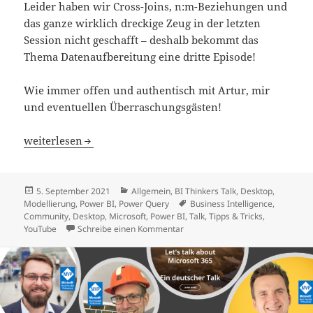
Leider haben wir Cross-Joins, n:m-Beziehungen und
das ganze wirklich dreckige Zeug in der letzten
Session nicht geschafft – deshalb bekommt das
Thema Datenaufbereitung eine dritte Episode!
Wie immer offen und authentisch mit Artur, mir
und eventuellen Überraschungsgästen!
BI Thinkers Talk: Datenaufbereitung Teil 3
weiterlesen
Veröffentlicht
Kategorien
5. September 2021
Allgemein
,
BI Thinkers Talk
,
Desktop
,
am
Schlagwörter
Modellierung
,
Power BI
,
Power Query
Business Intelligence
,
Community
,
Desktop
,
Microsoft
,
Power BI
,
Talk
,
Tipps & Tricks
,
zu BI Thinkers Talk: Datenaufbere
YouTube
Schreibe einen Kommentar