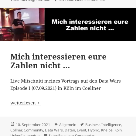
Mich interessieren eure
Zahlen nicht …
Live Mitschnitt meines Vortrags auf den Data Wars
Episode I (07.09.2021) in Köln im Coellner
Mich interessieren eure Zahlen nicht …
weiterlesen
Veröffentlicht
Kategorien
Schlagwörter
10. September 2021
Allgemein
Business Intelligence
,
am
Collner
,
Community
,
Data Wars
,
Daten
,
Event
,
Hybrid
,
Kneipe
,
Köln
,
zu Mich interessieren eu
LinkedIn
,
meetup
Schreibe einen Kommentar