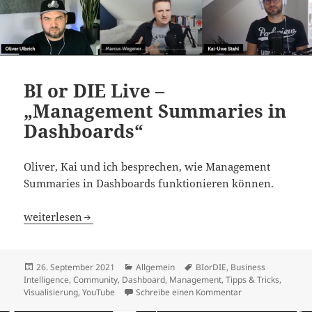
BI or DIE Live –
„Management Summaries in
Dashboards“
Oliver, Kai und ich besprechen, wie Management
Summaries in Dashboards funktionieren können.
BI or DIE Live – „Management Summaries in Dashboards
weiterlesen
Veröffentlicht
Kategorien
Schlagwörter
26. September 2021
Allgemein
BIorDIE
,
Business
am
Intelligence
,
Community
,
Dashboard
,
Management
,
Tipps & Tricks
,
zu BI or DIE Liv
Visualisierung
,
YouTube
Schreibe einen Kommentar