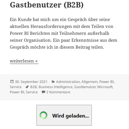
Gastbenutzer (B2B)
Ein Kunde bat mich um ein Gespräch über seine
aktuellen Herausforderungen mit dem Teilen von
Power BI Berichten mit Teilnehmern außerhalb
seiner Organisation. Ein paar Erkenntnisse aus dem
Gespräch möchte ich in diesem Beitrag teilen.
Verteilen von Power BI-Inhalten an externe Gastbenutzer
weiterlesen
Veröffentlicht
Kategorien
30. September 2021
Administration
,
Allgemein
,
Power BI
,
am
Schlagwörter
Service
B2B
,
Business Intelligence
,
Gastbenutzer
,
Microsoft
,
zu Verteilen von Power BI-Inhalten 
Power BI
,
Service
2 Kommentare