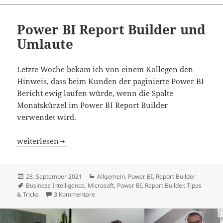
Power BI Report Builder und
Umlaute
Letzte Woche bekam ich von einem Kollegen den
Hinweis, dass beim Kunden der paginierte Power BI
Bericht ewig laufen würde, wenn die Spalte
Monatskürzel im Power BI Report Builder
verwendet wird.
Power BI Report Builder und Umlaute
weiterlesen
Veröffentlicht
Kategorien
28. September 2021
Allgemein
,
Power BI
,
Report Builder
am
Schlagwörter
Business Intelligence
,
Microsoft
,
Power BI
,
Report Builder
,
Tipps
zu Power BI Report Builder und Umlaute
& Tricks
3 Kommentare