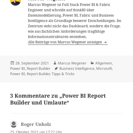
Marcus Wegener ist Full Stack Power BI & Fabric
Engineer und schreibt auf thinkBI über
Datenmodellierung, Power BI, Fabric und Business
Intelligence als Grundlage besserer Entscheidungen. Im
Zentrum steht nicht das Dashboard, sondern die Frage,
wie aus fachlichen Anforderungen tragfähige
Informationsstrukturen entstehen.
Alle Beiträge von Marcus Wegener anzeigen
Veröffentlicht
Autor
Kategorien
28. September 2021
Marcus Wegener
Allgemein
,
am
Schlagwörter
Power BI
,
Report Builder
Business Intelligence
,
Microsoft
,
Power BI
,
Report Builder
,
Tipps & Tricks
3 Kommentare zu „Power BI Report
Builder und Umlaute“
Roger Unholz
sagt:
25. Oktober 2021 um 17:22 Uhr