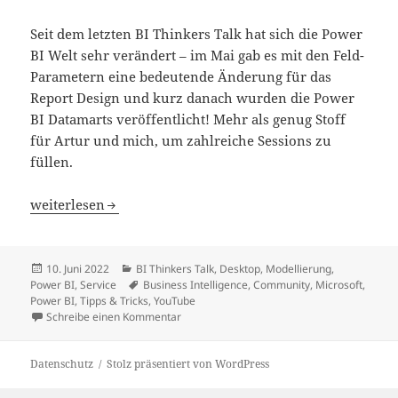
Seit dem letzten BI Thinkers Talk hat sich die Power
BI Welt sehr verändert – im Mai gab es mit den Feld-
Parametern eine bedeutende Änderung für das
Report Design und kurz danach wurden die Power
BI Datamarts veröffentlicht! Mehr als genug Stoff
für Artur und mich, um zahlreiche Sessions zu
füllen.
BI Thinkers Talk XVII: Datamarts und mehr
weiterlesen
Veröffentlicht
Kategorien
10. Juni 2022
BI Thinkers Talk
,
Desktop
,
Modellierung
,
am
Schlagwörter
Power BI
,
Service
Business Intelligence
,
Community
,
Microsoft
,
Power BI
,
Tipps & Tricks
,
YouTube
zu BI Thinkers Talk XVII: Datamarts und me
Schreibe einen Kommentar
Datenschutz
Stolz präsentiert von WordPress