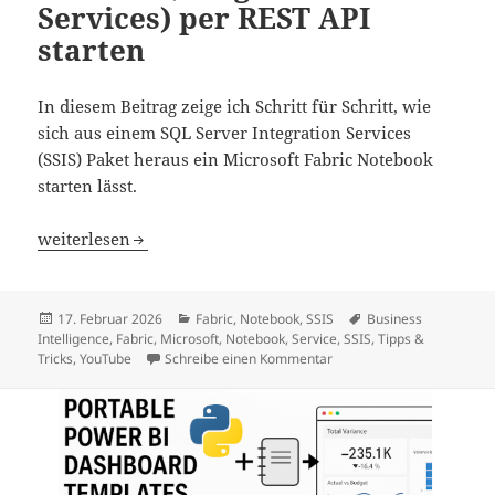
Services) per REST API
starten
In diesem Beitrag zeige ich Schritt für Schritt, wie
sich aus einem SQL Server Integration Services
(SSIS) Paket heraus ein Microsoft Fabric Notebook
starten lässt.
Microsoft Fabric Notebook aus SSIS (Integration Services)
weiterlesen
Veröffentlicht
Kategorien
Schlagwörter
17. Februar 2026
Fabric
,
Notebook
,
SSIS
Business
am
Intelligence
,
Fabric
,
Microsoft
,
Notebook
,
Service
,
SSIS
,
Tipps &
zu Microsoft Fabric Notebo
Tricks
,
YouTube
Schreibe einen Kommentar