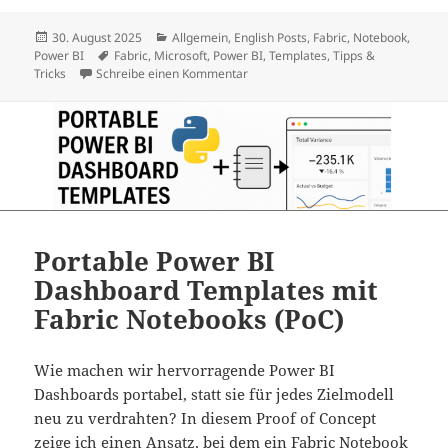
Veröffentlicht
Kategorien
30. August 2025
Allgemein
,
English Posts
,
Fabric
,
Notebook
,
am
Schlagwörter
Power BI
Fabric
,
Microsoft
,
Power BI
,
Templates
,
Tipps &
zu Portable Power BI Dashboard Tem
Tricks
Schreibe einen Kommentar
Portable Power BI
Dashboard Templates mit
Fabric Notebooks (PoC)
Wie machen wir hervorragende Power BI
Dashboards portabel, statt sie für jedes Zielmodell
neu zu verdrahten? In diesem Proof of Concept
zeige ich einen Ansatz, bei dem ein Fabric Notebook