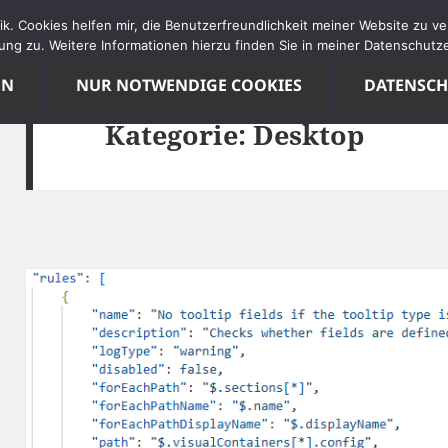
tik. Cookies helfen mir, die Benutzerfreundlichkeit meiner Website zu 
ng zu. Weitere Informationen hierzu finden Sie in meiner Datenschutze
EN
NUR NOTWENDIGE COOKIES
DATENSC
Kategorie:
Desktop