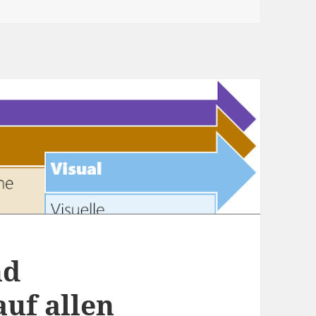
nd
uf allen