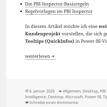
Die PBI-Inspector-Basisregeln
Regelvorlagen im PBI Inspector
In diesem Artikel möchte ich eine
wei
Kundenprojekt
vorstellen, die sich 
Tooltips (QuickInfos)
in Power-BI-Vi
Zusätzliche Qualitätssicherung für To
weiterlesen
Veröffentlicht
Kategorien
6. Januar 2026
Allgemein
,
Desktop
,
PBI
am
Intelligence
,
Desktop
,
Microsoft
,
Power BI
,
Ti
zu Zusätzliche 
Schreibe einen Kommentar