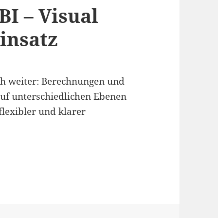
BI – Visual
insatz
ich weiter: Berechnungen und
uf unterschiedlichen Ebenen
flexibler und klarer
allen Ebenen in Power BI – Visual Calculations 