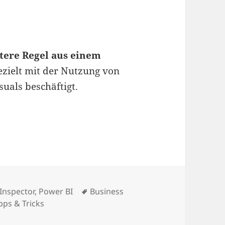
tere Regel aus einem
gezielt mit der Nutzung von
suals beschäftigt.
oltips mit dem PBI Inspector
Schlagwörter
 Inspector
,
Power BI
Business
pps & Tricks
Qualitätssicherung für Tooltips mit dem PBI Inspector