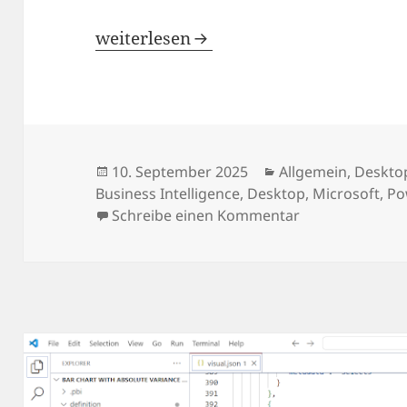
Power BI: Referencing Theme Colors Di
weiterlesen
Veröffentlicht
Kategorien
10. September 2025
Allgemein
,
Deskto
am
Business Intelligence
,
Desktop
,
Microsoft
,
Po
zu Power BI: Re
Schreibe einen Kommentar