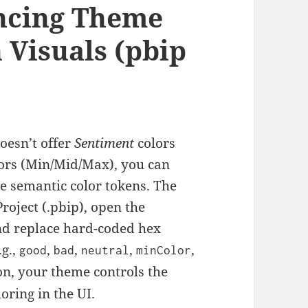
encing Theme
n Visuals (pbip
oesn’t offer
Sentiment
colors
ors (Min/Mid/Max), you can
se semantic color tokens. The
Project (.pbip), open the
and replace hard-coded hex
.g.,
,
,
,
,
good
bad
neutral
minColor
on, your theme controls the
oring in the UI.