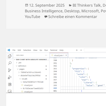
Veröffentlicht
Kategorien
12. September 2025
BI Thinkers Talk
,
D
am
Business Intelligence
,
Desktop
,
Microsoft
,
Po
zu B
YouTube
Schreibe einen Kommentar