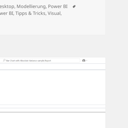
Schlagwörter
esktop
,
Modellierung
,
Power BI
wer BI
,
Tipps & Tricks
,
Visual
,
erechnungen und Formatierungen auf allen Ebenen in Power 