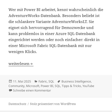
Wer mit Power BI arbeitet, kennt wahrscheinlich die
AdventureWorks-Datenbank. Besonders beliebt ist
die schlankere Variante AdventureWorksLT. Sie
eignet sich hervorragend für Demozwecke und
kann problemlos in einer Azure SQL-Datenbank
eingerichtet werden oder noch einfacher: direkt in
einer Microsoft Fabric SQL-Datenbank mit nur
wenigen Klicks.
Mehr Beispieldaten für Power BI in Microsoft Fabric
weiterlesen
Veröffentlicht
Kategorien
Schlagwörter
11. Mai 2025
Fabric
,
SQL
Business Intelligence
,
am
Community
,
Microsoft
,
Power BI
,
SQL
,
Tipps & Tricks
,
YouTube
zu Mehr Beispieldaten für Power BI in Micro
Schreibe einen Kommentar
Datenschutz
Stolz präsentiert von WordPress