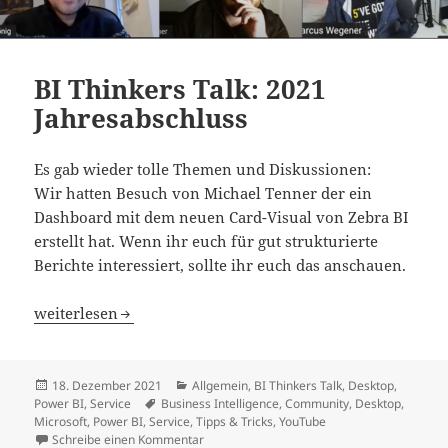
BI Thinkers Talk: 2021
Jahresabschluss
Es gab wieder tolle Themen und Diskussionen:
Wir hatten Besuch von Michael Tenner der ein
Dashboard mit dem neuen Card-Visual von Zebra BI
erstellt hat. Wenn ihr euch für gut strukturierte
Berichte interessiert, sollte ihr euch das anschauen.
BI Thinkers Talk: 2021 Jahresabschluss
weiterlesen
Veröffentlicht
Kategorien
18. Dezember 2021
Allgemein
,
BI Thinkers Talk
,
Desktop
,
am
Schlagwörter
Power BI
,
Service
Business Intelligence
,
Community
,
Desktop
,
Microsoft
,
Power BI
,
Service
,
Tipps & Tricks
,
YouTube
zu BI Thinkers Talk: 2021 Jahresabschluss
Schreibe einen Kommentar