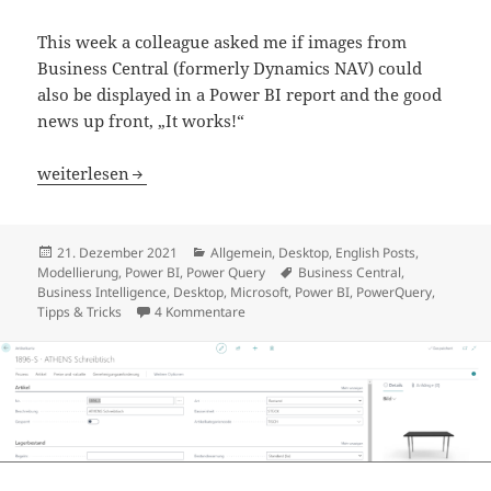
This week a colleague asked me if images from
Business Central (formerly Dynamics NAV) could
also be displayed in a Power BI report and the good
news up front, „It works!“
Display images from Business Central in Power BI
weiterlesen
Veröffentlicht
Kategorien
21. Dezember 2021
Allgemein
,
Desktop
,
English Posts
,
am
Schlagwörter
Modellierung
,
Power BI
,
Power Query
Business Central
,
Business Intelligence
,
Desktop
,
Microsoft
,
Power BI
,
PowerQuery
,
zu Display images from Business Centra
Tipps & Tricks
4 Kommentare