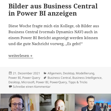
Bilder aus Business Central
in Power BI anzeigen
Diese Woche fragte mich ein Kollege, ob Bilder aus
Business Central (vormals Dynamics NAV) auch in
einem Power BI Bericht angezeigt werden können
und die gute Nachricht vorweg, „Es geht!“
Bilder aus Business Central in Power BI anzeigen
weiterlesen
Veröffentlicht
Kategorien
21. Dezember 2021
Allgemein
,
Desktop
,
Modellierung
,
am
Schlagwörter
Power BI
,
Power Query
Business Central
,
Business Intelligence
,
Desktop
,
Microsoft
,
Power BI
,
PowerQuery
,
Tipps & Tricks
zu Bilder aus Business Central in Power BI 
Schreibe einen Kommentar