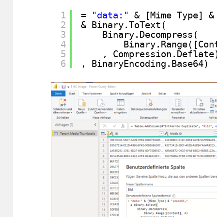
1
= 
"data:"
& [Mime Type] &
2
& Binary.ToText(
3
Binary.Decompress( 
4
Binary.Range([Con
5
, Compression.Deflate
6
, BinaryEncoding.Base64)