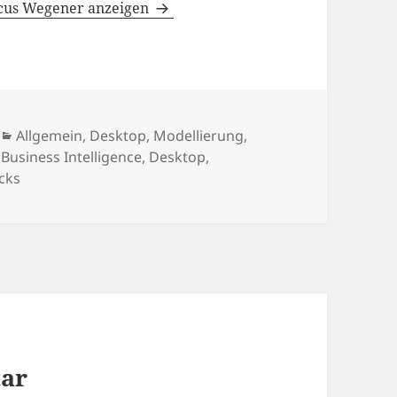
rcus Wegener anzeigen
Kategorien
Allgemein
,
Desktop
,
Modellierung
,
,
Business Intelligence
,
Desktop
,
icks
tar