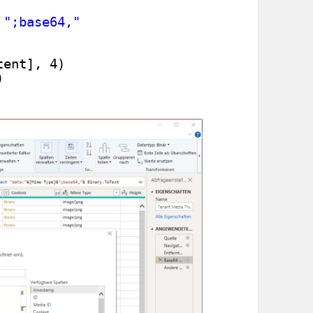
 
";base64,"
tent], 4)
)