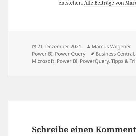
entstehen.
Alle Beiträge von Ma
Veröffentlicht
Autor
21. Dezember 2021
Marcus Wegener
am
Schlagwörter
Power BI
,
Power Query
Business Central
Microsoft
,
Power BI
,
PowerQuery
,
Tipps & Tr
Schreibe einen Kommen