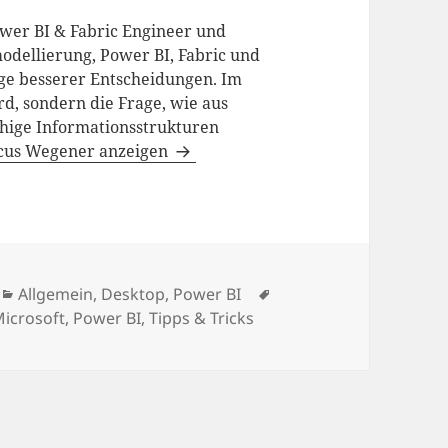
ower BI & Fabric Engineer und
odellierung, Power BI, Fabric und
age besserer Entscheidungen. Im
d, sondern die Frage, wie aus
hige Informationsstrukturen
rcus Wegener anzeigen
Kategorien
Schlagwörter
Allgemein
,
Desktop
,
Power BI
icrosoft
,
Power BI
,
Tipps & Tricks