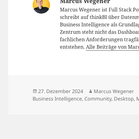
Marcus Wegener
Marcus Wegener ist Full Stack P
schreibt auf thinkBI über Datenm
Business Intelligence als Grundl
Zentrum steht nicht das Dashboar
fachlichen Anforderungen tragfä
entstehen.
Alle Beiträge von Ma
Veröffentlicht
Autor
27. Dezember 2024
Marcus Wegener
am
Business Intelligence
,
Community
,
Desktop
,
M