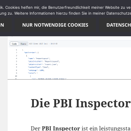
tik. Cookies helfen mir, die Benutzerfreundlichkeit meiner Website zu 
ng zu. Weitere Informationen hierzu finden Sie in meiner Datenschutze
EN
NUR NOTWENDIGE COOKIES
DATENSC
Die PBI Inspector
Der
PBI Inspector
ist ein leistungsst