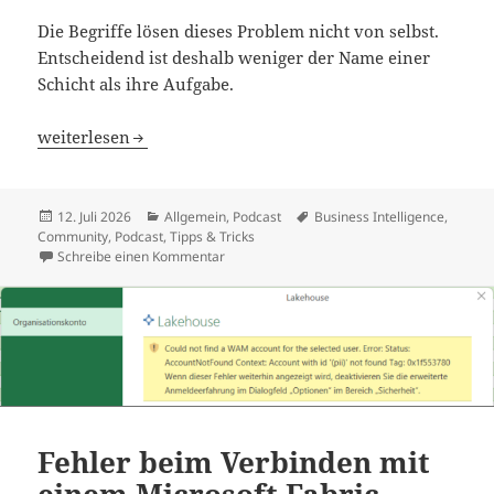
Die Begriffe lösen dieses Problem nicht von selbst.
Entscheidend ist deshalb weniger der Name einer
Schicht als ihre Aufgabe.
thinkBI #027 – Datenstruktur ist noch keine Semantik
weiterlesen
Veröffentlicht
Kategorien
Schlagwörter
12. Juli 2026
Allgemein
,
Podcast
Business Intelligence
,
am
Community
,
Podcast
,
Tipps & Tricks
zu thinkBI #027 – Datenstruktur ist noch ke
Schreibe einen Kommentar
Fehler beim Verbinden mit