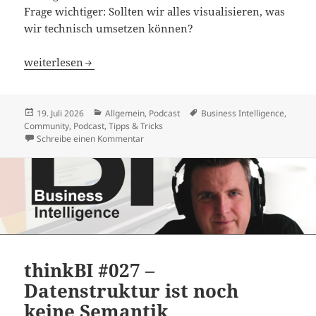
Frage wichtiger: Sollten wir alles visualisieren, was
wir technisch umsetzen können?
thinkBI #028 – Nicht alles, was KI visualisieren kann, ge
weiterlesen
Veröffentlicht
Kategorien
Schlagwörter
19. Juli 2026
Allgemein
,
Podcast
Business Intelligence
,
am
Community
,
Podcast
,
Tipps & Tricks
zu thinkBI #028 – Nicht alles, was KI visual
Schreibe einen Kommentar
thinkBI #027 –
Datenstruktur ist noch
keine Semantik