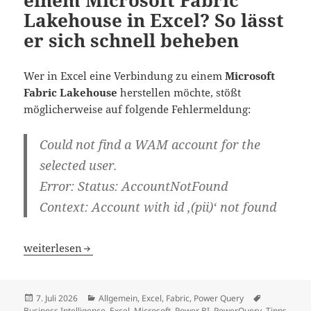
einem Microsoft Fabric
Lakehouse in Excel? So lässt
er sich schnell beheben
Wer in Excel eine Verbindung zu einem
Microsoft
Fabric Lakehouse
herstellen möchte, stößt
möglicherweise auf folgende Fehlermeldung:
Could not find a WAM account for the
selected user.
Error: Status: AccountNotFound
Context: Account with id ‚(pii)‘ not found
Fehler beim Verbinden mit einem Microsoft Fabric Lakehou
weiterlesen
Veröffentlicht
Kategorien
Schlagwört
7. Juli 2026
Allgemein
,
Excel
,
Fabric
,
Power Query
am
Business Intelligence
,
Excel
,
Microsoft
,
Power BI
,
PowerQuery
,
Tipps