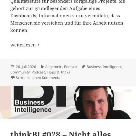
Qualitätsstufe für besonders sorgfältige Projekte. Sie
gehört zur grundlegenden Aufgabe eines
Dashboards, Informationen so zu vermitteln, dass
Menschen sie verstehen und für ihre Arbeit nutzen
können.
thinkBI #029 – Zugänglichkeit macht Dashboards für alle 
weiterlesen
Veröffentlicht
Kategorien
Schlagwörter
26. Juli 2026
Allgemein
,
Podcast
Business Intelligence
,
am
Community
,
Podcast
,
Tipps & Tricks
zu thinkBI #029 – Zugänglichkeit macht Das
Schreibe einen Kommentar
thinkBI #028 – Nicht alles,