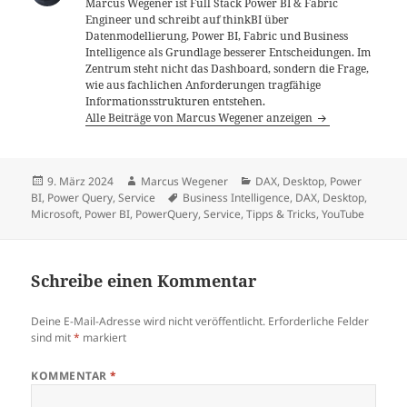
Marcus Wegener ist Full Stack Power BI & Fabric
Engineer und schreibt auf thinkBI über
Datenmodellierung, Power BI, Fabric und Business
Intelligence als Grundlage besserer Entscheidungen. Im
Zentrum steht nicht das Dashboard, sondern die Frage,
wie aus fachlichen Anforderungen tragfähige
Informationsstrukturen entstehen.
Alle Beiträge von Marcus Wegener anzeigen
Veröffentlicht
Autor
Kategorien
9. März 2024
Marcus Wegener
DAX
,
Desktop
,
Power
am
Schlagwörter
BI
,
Power Query
,
Service
Business Intelligence
,
DAX
,
Desktop
,
Microsoft
,
Power BI
,
PowerQuery
,
Service
,
Tipps & Tricks
,
YouTube
Schreibe einen Kommentar
Deine E-Mail-Adresse wird nicht veröffentlicht.
Erforderliche Felder
sind mit
*
markiert
KOMMENTAR
*