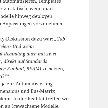
 automatisieren. Templates
ber zu statisch, wenn man
Modelle hinweg deployen
ch Anpassungen vorzunehmen.
ity-Diskussion dazu war:
„Gab
ateien? Und wenn
ht Rebinding auch mit zwei
r, direkt auf Standards
ach Kimball, BEAM
) zu setzen,
en?“*
 ja zur Automatisierung.
ensions und Bus-Matrix
ant. In der Realität treffen wir
en an (gewachsene Modelle,