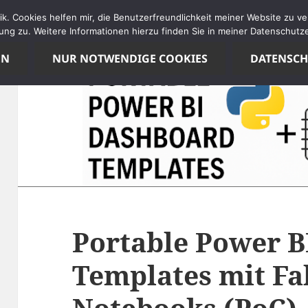
tik. Cookies helfen mir, die Benutzerfreundlichkeit meiner Website zu 
ng zu. Weitere Informationen hierzu finden Sie in meiner Datenschutze
EN
NUR NOTWENDIGE COOKIES
DATENSC
Portable Power 
Templates mit Fa
Notebooks (PoC)