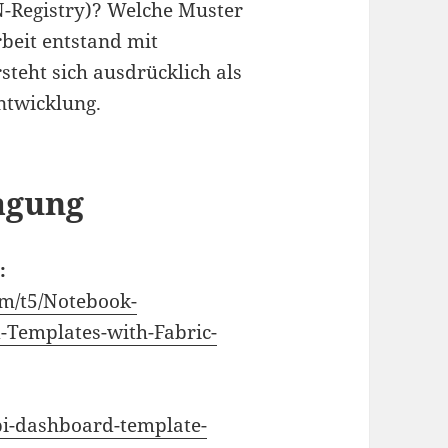
N-Registry)? Welche Muster
rbeit entstand mit
teht sich ausdrücklich als
ntwicklung.
agung
:
om/t5/Notebook-
-Templates-with-Fabric-
bi-dashboard-template-