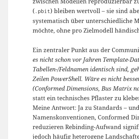
zwischen Modellen reproduzierbar zu
(
) bleiben wertvoll – sie sind a
.pbit
systematisch über unterschiedliche 
möchte, ohne pro Zielmodell händis
Ein zentraler Punkt aus der Commun
es nicht schon vor Jahren Template-D
Tabellen-/Feldnamen identisch sind, ge
Zeilen PowerShell. Wäre es nicht besse
(Conformed Dimensions, Bus Matrix n
statt ein technisches Pflaster zu kleb
Meine Antwort: Ja zu Standards – und
Namenskonventionen, Conformed Dim
reduzieren Rebinding-Aufwand signifik
jedoch häufig heterogene Landschaft