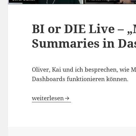
BI or DIE Live –
Summaries in Da
Oliver, Kai und ich besprechen, wie
Dashboards funktionieren können.
BI or DIE Live – „Management Summa
weiterlesen