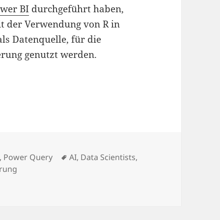
ower BI
durchgeführt haben,
it der Verwendung von R in
ls Datenquelle, für die
erung genutzt werden.
Schlagwörter
,
Power Query
AI
,
Data Scientists
,
erung
von R in Power BI