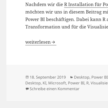
Nachdem wir die
R Installation für P
möchten wir uns in diesem Beitrag m
Power BI beschäftigen. Dabei kann R a
Transformation und für die Visualisi
Verwendung von R in Power BI
weiterlesen
Veröffentlicht
Kategorien
18. September 2019
Desktop
,
Power BI
am
Desktop
,
KI
,
Microsoft
,
Power BI
,
R
,
Visualisi
zu Verwendung 
Schreibe einen Kommentar