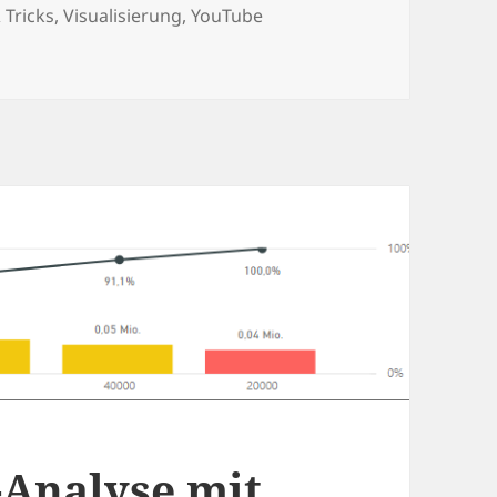
 Tricks
,
Visualisierung
,
YouTube
w Banking – „Dashboard Creation Cycle“
Analyse mit