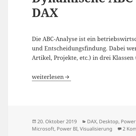
DAX
Die ABC-Analyse ist ein betriebswirts
und Entscheidungsfindung. Dabei wer
Artikel, Projekte, etc.) in drei Klassen 
Dynamische ABC-Analyse mit DAX
weiterlesen
Veröffentlicht
Kategorien
20. Oktober 2019
DAX
,
Desktop
,
Power
am
Microsoft
,
Power BI
,
Visualisierung
2 Ko