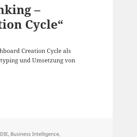
nking –
ion Cycle“
hboard Creation Cycle als
totyping und Umsetzung von
Creation Cycle“
lagwörter
rDIE
,
Business Intelligence
,