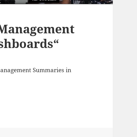
 „Management
shboards“
 Management Summaries in
ries in Dashboards“