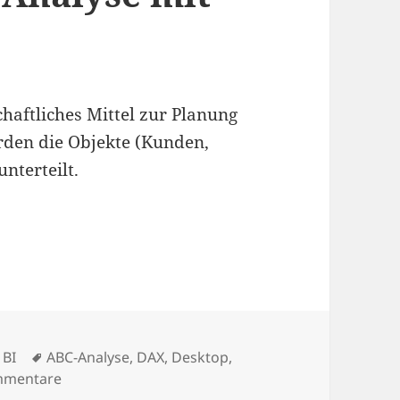
chaftliches Mittel zur Planung
den die Objekte (Kunden,
unterteilt.
Schlagwörter
 BI
ABC-Analyse
,
DAX
,
Desktop
,
zu Dynamische ABC-Analyse mit DAX
mmentare