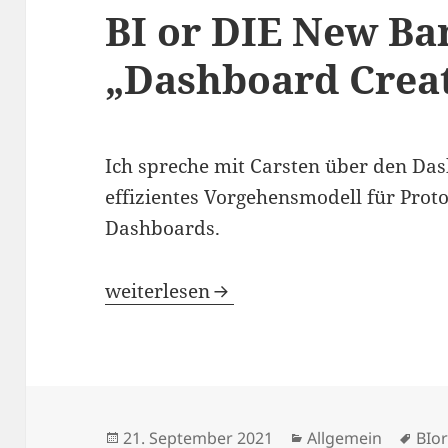
BI or DIE New Ba
„Dashboard Creat
Ich spreche mit Carsten über den Das
effizientes Vorgehensmodell für Pro
Dashboards.
BI or DIE New Banking – „Dashboard 
weiterlesen
Veröffentlicht
Kategorien
Sch
21. September 2021
Allgemein
BIo