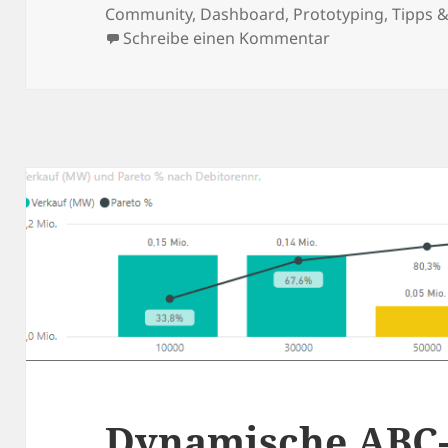
am
Community
,
Dashboard
,
Prototyping
,
Tipps &
zu BI or DIE Ne
Schreibe einen Kommentar
Dynamische ABC-