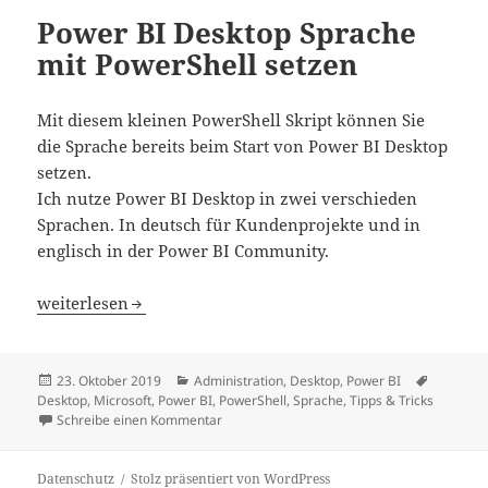
Power BI Desktop Sprache
mit PowerShell setzen
Mit diesem kleinen PowerShell Skript können Sie
die Sprache bereits beim Start von Power BI Desktop
setzen.
Ich nutze Power BI Desktop in zwei verschieden
Sprachen. In deutsch für Kundenprojekte und in
englisch in der Power BI Community.
Power BI Desktop Sprache mit PowerShell setzen
weiterlesen
Veröffentlicht
Kategorien
Schlagwö
23. Oktober 2019
Administration
,
Desktop
,
Power BI
am
Desktop
,
Microsoft
,
Power BI
,
PowerShell
,
Sprache
,
Tipps & Tricks
zu Power BI Desktop Sprache mit PowerShel
Schreibe einen Kommentar
Datenschutz
Stolz präsentiert von WordPress