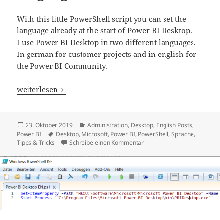
With this little PowerShell script you can set the
language already at the start of Power BI Desktop.
I use Power BI Desktop in two different languages.
In german for customer projects and in english for
the Power BI Community.
Set your Power BI Desktop language with PowerShell
weiterlesen
Veröffentlicht
Kategorien
23. Oktober 2019
Administration
,
Desktop
,
English Posts
,
am
Schlagwörter
Power BI
Desktop
,
Microsoft
,
Power BI
,
PowerShell
,
Sprache
,
zu Set your Power BI Deskt
Tipps & Tricks
Schreibe einen Kommentar