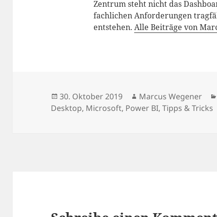
Zentrum steht nicht das Dashboar
fachlichen Anforderungen tragfä
entstehen.
Alle Beiträge von Ma
Veröffentlicht
Autor
30. Oktober 2019
Marcus Wegener
am
Desktop
,
Microsoft
,
Power BI
,
Tipps & Tricks