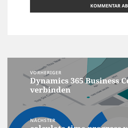
Beitragsnavigation
VORHERIGER
Dynamics 365 Business C
Vorheriger
verbinden
Beitrag:
NÄCHSTER
Nächster