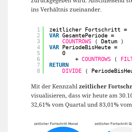
zurückgegeben wird. Anschließend ste
ins Verhältnis zueinander.
1
zeitlicher Fortschritt = 
2
VAR
GesamtePeriode =
3
COUNTROWS
(
Datum 
)
4
VAR
PeriodeBisHeute =
5
0
6
+ 
COUNTROWS
(
FIL
7
RETURN
8
DIVIDE
(
PeriodeBisHe
Mit der Kennzahl
zeitlicher Fortschr
visualisieren, dass wir heute am 30.
32,61% vom Quartal und 83,01% vom 