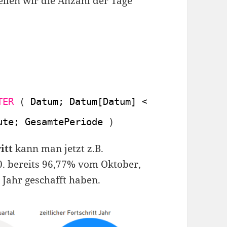
llen wir die Anzahl der Tage
TER
(
Datum; Datum[Datum] < 
TODAY
(
)
)
)
ute; GesamtePeriode 
)
itt
kann man jetzt z.B.
10. bereits 96,77% vom Oktober,
Jahr geschafft haben.