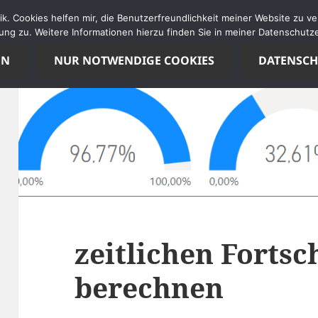
tik. Cookies helfen mir, die Benutzerfreundlichkeit meiner Website zu 
ng zu. Weitere Informationen hierzu finden Sie in meiner Datenschutze
EN
NUR NOTWENDIGE COOKIES
DATENSC
zeitlichen Fortsc
berechnen