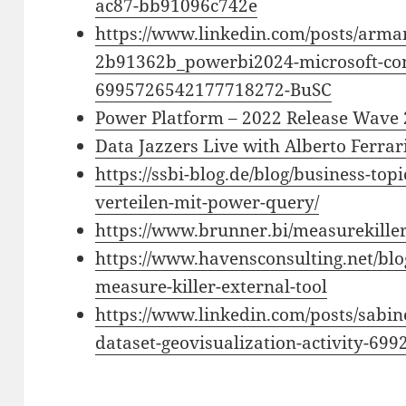
ac87-bb91096c742e
https://www.linkedin.com/posts/arma
2b91362b_powerbi2024-microsoft-com
6995726542177718272-BuSC
Power Platform – 2022 Release Wave
Data Jazzers Live with Alberto Ferrar
https://ssbi-blog.de/blog/business-to
verteilen-mit-power-query/
https://www.brunner.bi/measurekille
https://www.havensconsulting.net/blo
measure-killer-external-tool
https://www.linkedin.com/posts/sabi
dataset-geovisualization-activity-6