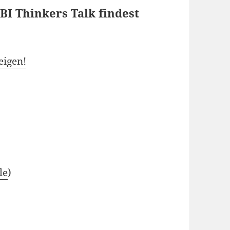
I Thinkers Talk findest
eigen!
le
)