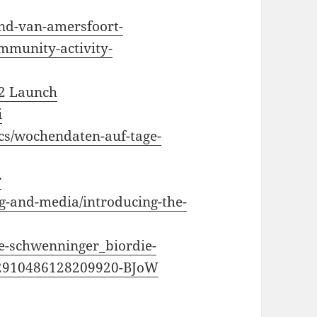
nd-van-amersfoort-
munity-activity-
 2 Launch
i
pics/wochendaten-auf-tage-
r
g-and-media/introducing-the-
ne-schwenninger_biordie-
992910486128209920-BJoW