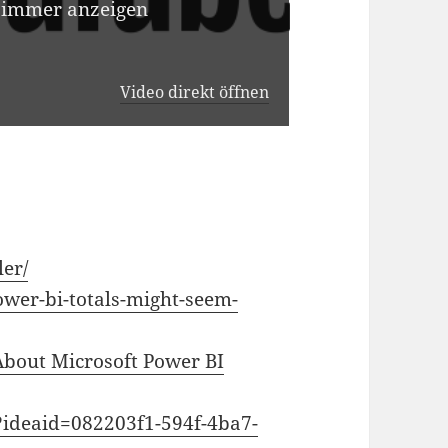
 immer anzeigen
Video direkt öffnen
ler/
ower-bi-totals-might-seem-
bout Microsoft Power BI
/?ideaid=082203f1-594f-4ba7-