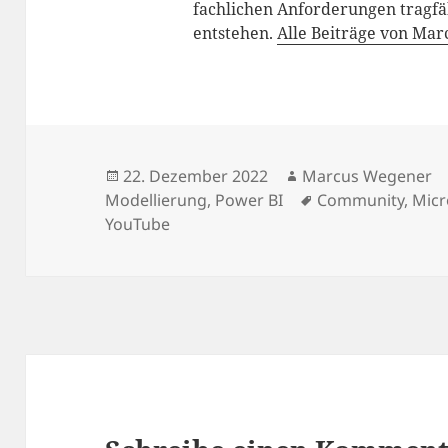
fachlichen Anforderungen tragfä
entstehen.
Alle Beiträge von Ma
Veröffentlicht
Autor
22. Dezember 2022
Marcus Wegener
am
Schlagwörter
Modellierung
,
Power BI
Community
,
Micr
YouTube