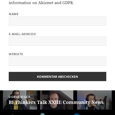
information on Akismet and GDPR
.
NAME
E-MAIL-ADRESSE
WEBSITE
Beitragsnavigation
VORHERIGER
BI Thinkers Talk XXIII: Community News
Vorheriger
Beitrag: