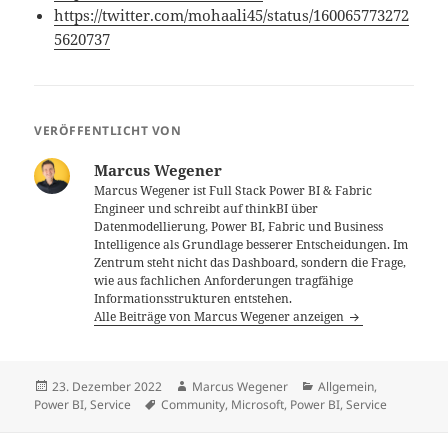
https://twitter.com/mohaali45/status/160065773272
5620737
VERÖFFENTLICHT VON
Marcus Wegener
Marcus Wegener ist Full Stack Power BI & Fabric
Engineer und schreibt auf thinkBI über
Datenmodellierung, Power BI, Fabric und Business
Intelligence als Grundlage besserer Entscheidungen. Im
Zentrum steht nicht das Dashboard, sondern die Frage,
wie aus fachlichen Anforderungen tragfähige
Informationsstrukturen entstehen.
Alle Beiträge von Marcus Wegener anzeigen
Veröffentlicht
Autor
Kategorien
23. Dezember 2022
Marcus Wegener
Allgemein
,
am
Schlagwörter
Power BI
,
Service
Community
,
Microsoft
,
Power BI
,
Service