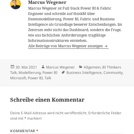
Marcus Wegener
Marcus Wegener ist Full Stack Power BI & Fabric
Engineer und schreibt auf thinkBI über
Datenmodellierung, Power BI, Fabric und Business
Intelligence als Grundlage besserer Entscheidungen. Im
Zentrum steht nicht das Dashboard, sondern die Frage,
wie aus fachlichen Anforderungen tragfähige
Informationsstrukturen entstehen.
Alle Beiträge von Marcus Wegener anzeigen
Veröffentlicht
Autor
Kategorien
30. Mai 2021
Marcus Wegener
Allgemein
,
BI Thinkers
am
Schlagwörter
Talk
,
Modellierung
,
Power BI
Business Intelligence
,
Community
,
Microsoft
,
Power BI
,
Talk
Schreibe einen Kommentar
Deine E-Mail-Adresse wird nicht veröffentlicht.
Erforderliche Felder
sind mit
*
markiert
KOMMENTAR
*