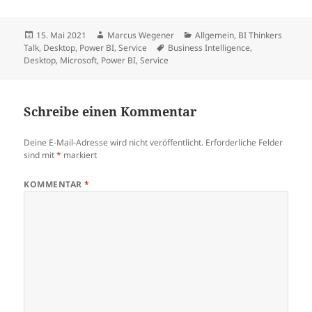
Veröffentlicht
Autor
Kategorien
15. Mai 2021
Marcus Wegener
Allgemein
,
BI Thinkers
am
Schlagwörter
Talk
,
Desktop
,
Power BI
,
Service
Business Intelligence
,
Desktop
,
Microsoft
,
Power BI
,
Service
Schreibe einen Kommentar
Deine E-Mail-Adresse wird nicht veröffentlicht.
Erforderliche Felder
sind mit
*
markiert
KOMMENTAR
*