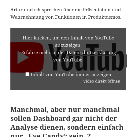
Artur und ich sprechen über die Präsentation und
Wahrnehmung von Funktionen in Produktdemos.
INHALT
VON
Hier klicken, um den Inhalt von YouTube
YOUTUBE
anzuzeigen.
ANZEIGEN
Erfahre mehr in der
Datenschutzerklärung
von YouTube
.
Inhalt von YouTube immer anzeigen
Video direkt öffnen
Manchmal, aber nur manchmal
sollen Dashboard gar nicht der
Analyse dienen, sondern einfach
nur „Eye Candy“ sein. ?