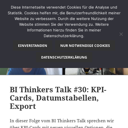
Diese Internetseite verwendet Cookies für die Analyse und
Statistik. Cookies helfen mir, die Benutzerfreundlichkeit meiner
Website zu verbessern. Durch die weitere Nutzung der
Website stimmen Sie der Verwendung zu. Weitere
MENÜ
Informationen hierzu finden Sie in meiner
UND
Datenschutzerklärung.
thinkBI
WIDGETS
EINVERSTANDEN
NUR NOTWENDIGE COOKIES
DATENSCHUTZERKLÄRUNG
BI Thinkers Talk #30: KPI-
Cards, Datumstabellen,
Export
In dieser Folge vom BI Thinkers Talk sprechen wir
über KPI-Cards mit neuen visuellen Optionen, die