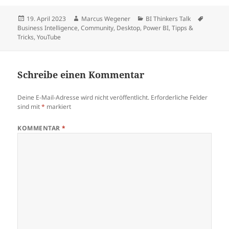
Veröffentlicht
Autor
Kategorien
Schlagw
19. April 2023
Marcus Wegener
BI Thinkers Talk
am
Business Intelligence
,
Community
,
Desktop
,
Power BI
,
Tipps &
Tricks
,
YouTube
Schreibe einen Kommentar
Deine E-Mail-Adresse wird nicht veröffentlicht.
Erforderliche Felder
sind mit
*
markiert
KOMMENTAR
*