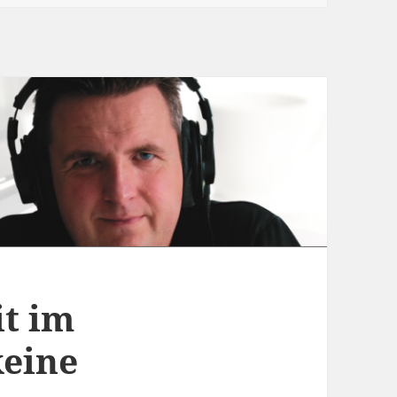
it im
keine