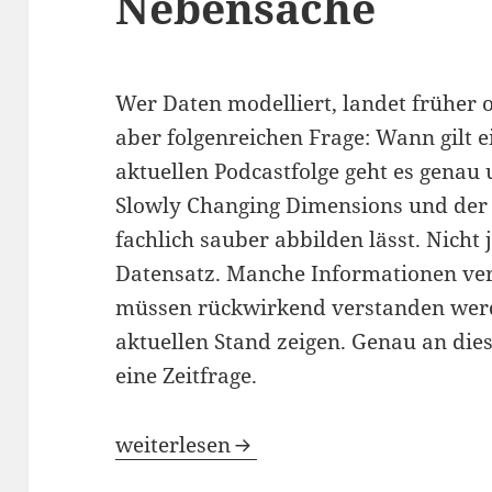
Nebensache
Wer Daten modelliert, landet früher o
aber folgenreichen Frage: Wann gilt e
aktuellen Podcastfolge geht es genau
Slowly Changing Dimensions und der 
fachlich sauber abbilden lässt. Nicht 
Datensatz. Manche Informationen ve
müssen rückwirkend verstanden werd
aktuellen Stand zeigen. Genau an dies
eine Zeitfrage.
thinkBI #018 – Zeit im Datenmodell i
weiterlesen