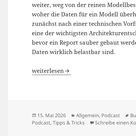
weiter, weg von der reinen Modellbes
woher die Daten für ein Modell über
zunächst nach einer technischen Vorfr
eine der wichtigsten Architekturent
bevor ein Report sauber gebaut werde
Daten wirklich belastbar sind.
thinkBI #019 – Quellsystem und Daten
weiterlesen
Veröffentlicht
Kategorien
Sc
15. Mai 2026
Allgemein
,
Podcast
Bu
am
Podcast
,
Tipps & Tricks
Schreibe einen 