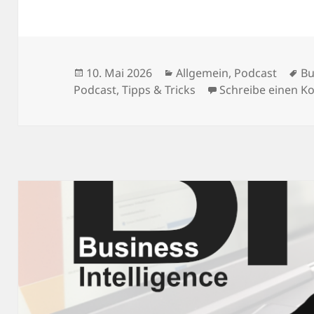
Veröffentlicht
Kategorien
Sc
10. Mai 2026
Allgemein
,
Podcast
Bu
am
Podcast
,
Tipps & Tricks
Schreibe einen 