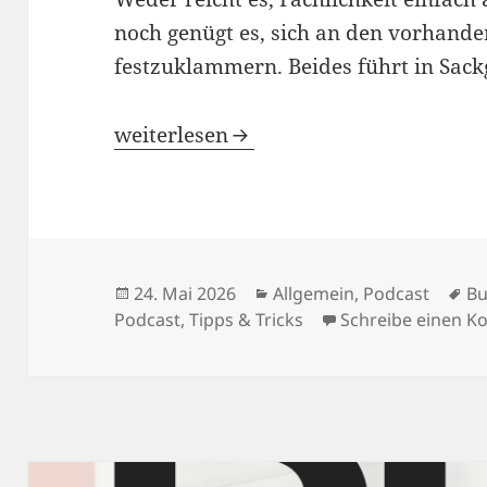
noch genügt es, sich an den vorhand
festzuklammern. Beides führt in Sack
thinkBI #020 – Fachlichkeit führt, Te
weiterlesen
Veröffentlicht
Kategorien
Sc
24. Mai 2026
Allgemein
,
Podcast
Bu
am
Podcast
,
Tipps & Tricks
Schreibe einen 