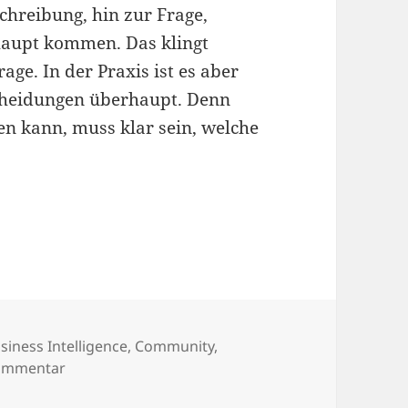
chreibung, hin zur Frage,
haupt kommen. Das klingt
age. In der Praxis ist es aber
scheidungen überhaupt. Denn
n kann, muss klar sein, welche
plattform erfüllen nicht dieselbe Aufgabe
hlagwörter
siness Intelligence
,
Community
,
zu thinkBI #019 – Quellsystem und Datenplattform
Kommentar