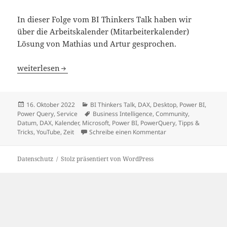
In dieser Folge vom BI Thinkers Talk haben wir
über die Arbeitskalender (Mitarbeiterkalender)
Lösung von Mathias und Artur gesprochen.
BI Thinkers Talk XX: Arbeitskalender
weiterlesen
Veröffentlicht
Kategorien
16. Oktober 2022
BI Thinkers Talk
,
DAX
,
Desktop
,
Power BI
,
am
Schlagwörter
Power Query
,
Service
Business Intelligence
,
Community
,
Datum
,
DAX
,
Kalender
,
Microsoft
,
Power BI
,
PowerQuery
,
Tipps &
zu BI Thinkers Talk X
Tricks
,
YouTube
,
Zeit
Schreibe einen Kommentar
Datenschutz
Stolz präsentiert von WordPress