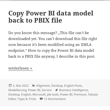
Copy Power BI data model
back to PBIX file
Do you know this message? „This file can’t be
downloaded yet. You can’t download this file right
now because it’s been modified using an XMLA
endpoint.“ How to copy the Power BI data model
back to a PBIX file anyway, I describe in this post.
Copy Power BI data model back to PBIX file
weiterlesen
Veröffentlicht
Kategorien
3. Mai 2022
Allgemein
,
Desktop
,
English Posts
,
am
Schlagwörter
Modellierung
,
Power BI
,
Service
Business Intelligence
,
Desktop
,
English
,
Microsoft
,
pbi-tools
,
Power BI
,
Premium
,
Tabular
zu Copy Power BI data model bac
Editor
,
Tipps & Tricks
12 Kommentare