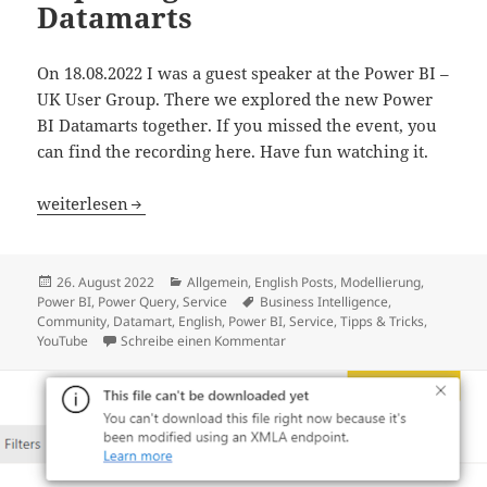
Datamarts
On 18.08.2022 I was a guest speaker at the Power BI –
UK User Group. There we explored the new Power
BI Datamarts together. If you missed the event, you
can find the recording here. Have fun watching it.
Power BI – UK User Group: Exploring the Power BI Datam
weiterlesen
Veröffentlicht
Kategorien
26. August 2022
Allgemein
,
English Posts
,
Modellierung
,
am
Schlagwörter
Power BI
,
Power Query
,
Service
Business Intelligence
,
Community
,
Datamart
,
English
,
Power BI
,
Service
,
Tipps & Tricks
,
zu Power BI – UK User Group: Ex
YouTube
Schreibe einen Kommentar