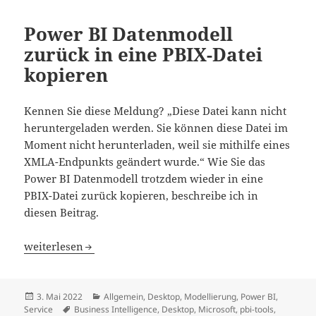
Power BI Datenmodell
zurück in eine PBIX-Datei
kopieren
Kennen Sie diese Meldung? „Diese Datei kann nicht
heruntergeladen werden. Sie können diese Datei im
Moment nicht herunterladen, weil sie mithilfe eines
XMLA-Endpunkts geändert wurde.“ Wie Sie das
Power BI Datenmodell trotzdem wieder in eine
PBIX-Datei zurück kopieren, beschreibe ich in
diesen Beitrag.
Power BI Datenmodell zurück in eine PBIX-Datei kopiere
weiterlesen
Veröffentlicht
Kategorien
3. Mai 2022
Allgemein
,
Desktop
,
Modellierung
,
Power BI
,
am
Schlagwörter
Service
Business Intelligence
,
Desktop
,
Microsoft
,
pbi-tools
,