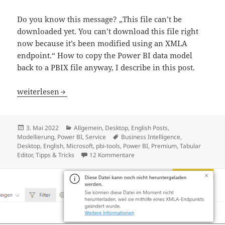
Do you know this message? „This file can’t be
downloaded yet. You can’t download this file right
now because it’s been modified using an XMLA
endpoint.“ How to copy the Power BI data model
back to a PBIX file anyway, I describe in this post.
Copy Power BI data model back to PBIX file
weiterlesen
Veröffentlicht
Kategorien
3. Mai 2022
Allgemein
,
Desktop
,
English Posts
,
am
Schlagwörter
Modellierung
,
Power BI
,
Service
Business Intelligence
,
Desktop
,
English
,
Microsoft
,
pbi-tools
,
Power BI
,
Premium
,
Tabular
zu Copy Power BI data model bac
Editor
,
Tipps & Tricks
12 Kommentare