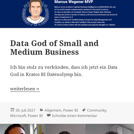
Data God of Small and
Medium Business
Ich bin stolz zu verkünden, dass ich jetzt ein Data
God in Kratos BI Datenolymp bin.
Data God of Small and Medium Business
weiterlesen
Veröffentlicht
Kategorien
Schlagwörter
30. Juli 2021
Allgemein
,
Power BI
Community
,
am
zu Data God of Small
Microsoft
,
Power BI
Schreibe einen Kommentar