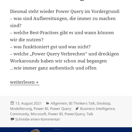
Diesmal steht wieder Power Query im Vordergrund:
– was sind Aufbereitungen, die immer zu machen
sind?
– welche Best-Practises gibt es und wann können
wir die nutzen?
– was funktioniert gut und was nicht?
– welche „Power Query Verbrechen“ und dreckigen
Workarounds haben wir schon mal begangen
…wie immer ganz authentisch und offen
BI Thinkers Talk: Datenaufbereitung Teil 2
weiterlesen
Veröffentlicht
Kategorien
13. August 2021
Allgemein
,
BI Thinkers Talk
,
Desktop
,
am
Schlagwörter
Modellierung
,
Power BI
,
Power Query
Business Intelligence
,
Community
,
Microsoft
,
Power BI
,
PowerQuery
,
Talk
zu BI Thinkers Talk: Datenaufbereitung Teil 
Schreibe einen Kommentar