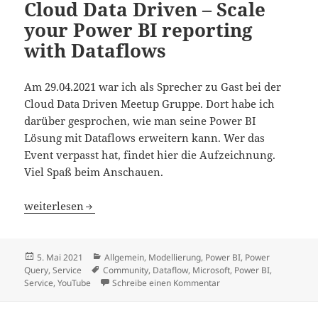
Cloud Data Driven – Scale
your Power BI reporting
with Dataflows
Am 29.04.2021 war ich als Sprecher zu Gast bei der
Cloud Data Driven Meetup Gruppe. Dort habe ich
darüber gesprochen, wie man seine Power BI
Lösung mit Dataflows erweitern kann. Wer das
Event verpasst hat, findet hier die Aufzeichnung.
Viel Spaß beim Anschauen.
Cloud Data Driven – Scale your Power BI reporting with 
weiterlesen
Veröffentlicht
Kategorien
5. Mai 2021
Allgemein
,
Modellierung
,
Power BI
,
Power
am
Schlagwörter
Query
,
Service
Community
,
Dataflow
,
Microsoft
,
Power BI
,
zu Cloud Data Driven – S
Service
,
YouTube
Schreibe einen Kommentar