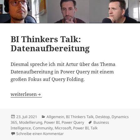
BI Thinkers Talk:
Datenaufbereitung
Diesmal spreche ich mit Artur über das Thema
Datenaufbereitung in Power Query mit einem
großen Fokus auf Query Folding.
BI Thinkers Talk: Datenaufbereitung
weiterlesen
Veröffentlicht
Kategorien
23. Juli 2021
Allgemein
,
BI Thinkers Talk
,
Desktop
,
Dynamics
am
Schlagwörter
365
,
Modellierung
,
Power BI
,
Power Query
Business
Intelligence
,
Community
,
Microsoft
,
Power BI
,
Talk
zu BI Thinkers Talk: Datenaufbereitung
Schreibe einen Kommentar