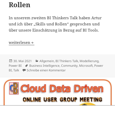
Rollen
In unserem zweiten BI Thinkers Talk haben Artur
und ich über „Skills und Rollen“ gesprochen und
über unsere Einschätzung in Bezug auf BI Tools.
BI Thinkers Talk: Skills und Rollen
weiterlesen
Veröffentlicht
Kategorien
30. Mai 2021
Allgemein
,
BI Thinkers Talk
,
Modellierung
,
am
Schlagwörter
Power BI
Business Intelligence
,
Community
,
Microsoft
,
Power
zu BI Thinkers Talk: Skills und Roll
BI
,
Talk
Schreibe einen Kommentar