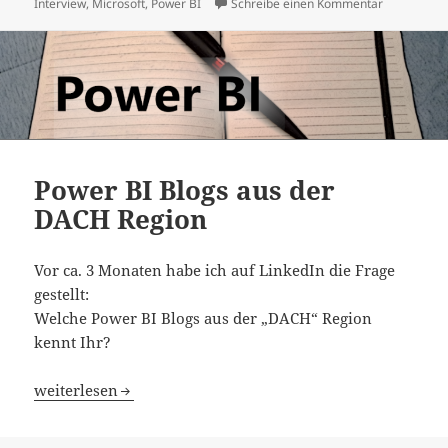
am
zu Intervie
Interview
,
Microsoft
,
Power BI
Schreibe einen Kommentar
Power BI Blogs aus der
DACH Region
Vor ca. 3 Monaten habe ich auf LinkedIn die Frage
gestellt:
Welche Power BI Blogs aus der „DACH“ Region
kennt Ihr?
Power BI Blogs aus der DACH Region
weiterlesen