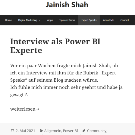
Interview als Power BI
Experte
Vor ein paar Wochen fragte mich Jainish Shah, ob
ich ein Interview mit ihm für die Rubrik „Expert
Speaks“ auf seinem Blog machen würde.
Ich fühle mich immer noch sehr geehrt und habe ja
gesagt ?.
Interview als Power BI Experte
weiterlesen
Veröffentlicht
Kategorien
Schlagwörter
2. Mai 2021
Allgemein
,
Power BI
Community
,