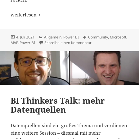
Microsoft Most Valuable Professional (MVP) 2021-2022
weiterlesen
Veröffentlicht
Kategorien
Schlagwörter
4. Juli 2021
Allgemein
,
Power BI
Community
,
Microsoft
,
am
zu Microsoft Most Valuable
MVP
,
Power BI
Schreibe einen Kommentar
BI Thinkers Talk: mehr
Datenquellen
Datenquellen sind ein großes Thema und verdienen
eine weitere Session – diesmal mit mehr