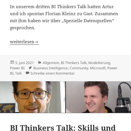
In unserem dritten BI Thinkers Talk hatten Artur
und ich spontan Florian Kleinz zu Gast. Zusammen
mit ihm haben wir über „Spezielle Datenquellen“
gesprochen.
BI Thinkers Talk: Spezielle Datenquellen
weiterlesen
Veröffentlicht
Kategorien
5. Juni 2021
Allgemein
,
BI Thinkers Talk
,
Modellierung
,
am
Schlagwörter
Power BI
Business Intelligence
,
Community
,
Microsoft
,
Power
zu BI Thinkers Talk: Spezielle Dat
BI
,
Talk
Schreibe einen Kommentar
BI Thinkers Talk: Skills und