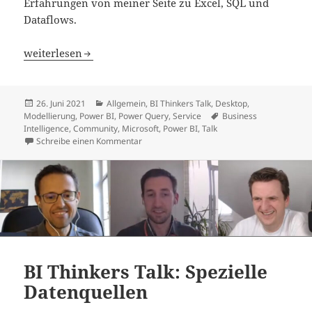
Erfahrungen von meiner Seite zu Excel, SQL und
Dataflows.
BI Thinkers Talk: mehr Datenquellen
weiterlesen
Veröffentlicht
Kategorien
26. Juni 2021
Allgemein
,
BI Thinkers Talk
,
Desktop
,
am
Schlagwörter
Modellierung
,
Power BI
,
Power Query
,
Service
Business
Intelligence
,
Community
,
Microsoft
,
Power BI
,
Talk
zu BI Thinkers Talk: mehr Datenquellen
Schreibe einen Kommentar
BI Thinkers Talk: Spezielle
Datenquellen