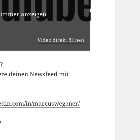
 immer anzeigen
Video direkt öffnen
e?
tere deinen Newsfeed mit
kedin.com/in/marcuswegener/
?