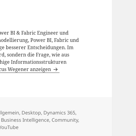
ower BI & Fabric Engineer und
odellierung, Power BI, Fabric und
age besserer Entscheidungen. Im
d, sondern die Frage, wie aus
hige Informationsstrukturen
rcus Wegener anzeigen
ategorien
llgemein
,
Desktop
,
Dynamics 365
,
,
Business Intelligence
,
Community
,
YouTube