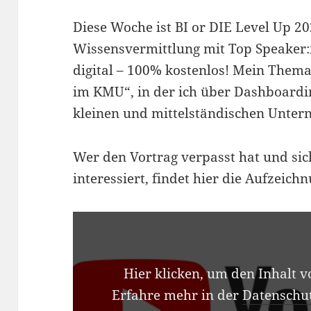
Diese Woche ist BI or DIE Level Up 2
Wissensvermittlung mit Top Speake
digital – 100% kostenlos! Mein Thema
im KMU“, in der ich über Dashboardin
kleinen und mittelständischen Unte
Wer den Vortrag verpasst hat und si
interessiert, findet hier die Aufzeich
INHALT
VON
YOUTUBE
ANZEIGEN
Hier klicken, um den Inhalt 
Erfahre mehr in der
Datenschu