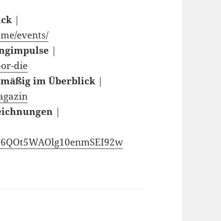
ick
|
ome/events/
ingimpulse
|
or-die
elmäßig im Überblick
|
agazin
zeichnungen
|
T66QOt5WAOlg10enmSEI92w