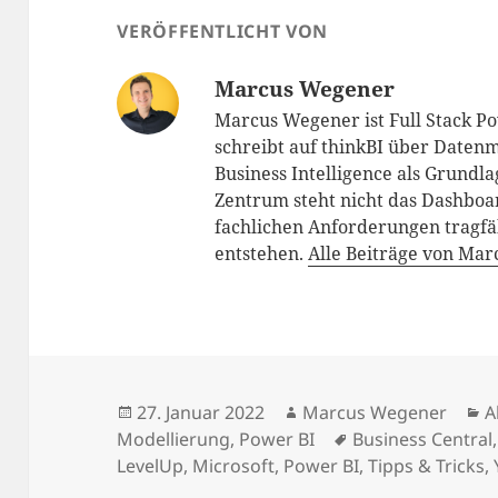
VERÖFFENTLICHT VON
Marcus Wegener
Marcus Wegener ist Full Stack P
schreibt auf thinkBI über Datenm
Business Intelligence als Grundl
Zentrum steht nicht das Dashboar
fachlichen Anforderungen tragfä
entstehen.
Alle Beiträge von Ma
Veröffentlicht
Autor
K
27. Januar 2022
Marcus Wegener
A
am
Schlagwörter
Modellierung
,
Power BI
Business Central
LevelUp
,
Microsoft
,
Power BI
,
Tipps & Tricks
,