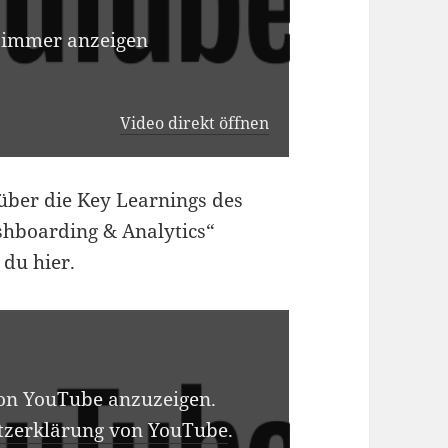
 immer anzeigen
Video direkt öffnen
über die Key Learnings des
shboarding & Analytics“
 du hier.
von YouTube anzuzeigen.
tzerklärung von YouTube
.