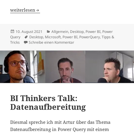
Zoom im Power Query Editor
weiterlesen
Veröffentlicht
Kategorien
10. August 2021
Allgemein
,
Desktop
,
Power BI
,
Power
am
Schlagwörter
Query
Desktop
,
Microsoft
,
Power BI
,
PowerQuery
,
Tipps &
zu Zoom im Power Query Editor
Tricks
Schreibe einen Kommentar
BI Thinkers Talk:
Datenaufbereitung
Diesmal spreche ich mit Artur über das Thema
Datenaufbereitung in Power Query mit einem