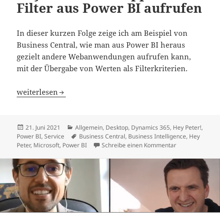
Filter aus Power BI aufrufen
In dieser kurzen Folge zeige ich am Beispiel von
Business Central, wie man aus Power BI heraus
gezielt andere Webanwendungen aufrufen kann,
mit der Übergabe von Werten als Filterkriterien.
Hey Peter! Web-Apps mit Filter aus Power BI aufrufen
weiterlesen
Veröffentlicht
Kategorien
21. Juni 2021
Allgemein
,
Desktop
,
Dynamics 365
,
Hey Peter!
,
am
Schlagwörter
Power BI
,
Service
Business Central
,
Business Intelligence
,
Hey
zu Hey Peter! W
Peter
,
Microsoft
,
Power BI
Schreibe einen Kommentar