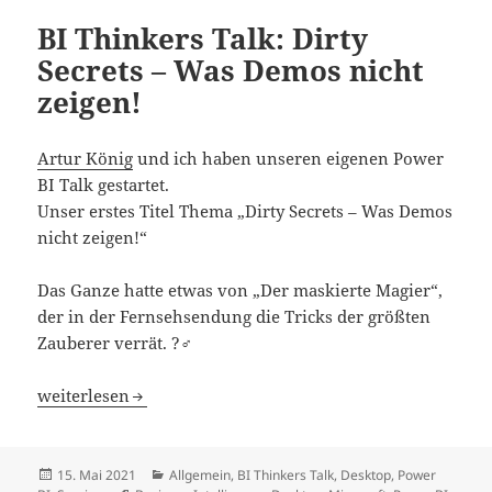
BI Thinkers Talk: Dirty
Secrets – Was Demos nicht
zeigen!
Artur König
und ich haben unseren eigenen Power
BI Talk gestartet.
Unser erstes Titel Thema „Dirty Secrets – Was Demos
nicht zeigen!“
Das Ganze hatte etwas von „Der maskierte Magier“,
der in der Fernsehsendung die Tricks der größten
Zauberer verrät. ?‍♂️
BI Thinkers Talk: Dirty Secrets – Was Demos nicht zeigen!
weiterlesen
Veröffentlicht
Kategorien
15. Mai 2021
Allgemein
,
BI Thinkers Talk
,
Desktop
,
Power