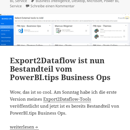
am
Schlagwörter
BI
,
Service
Business Intelligence
,
Desktop
,
Microsoft
,
Power BI
,
zu BI Thinkers Talk: Dirty Secrets
Service
Schreibe einen Kommentar
Export2Dataflow ist nun
Bestandteil vom
PowerBI.tips Business Ops
Wow, das ist so cool. Am Sonntag habe ich die erste
Version meines
Export2Dataflow-Tools
veröffentlicht und jetzt ist es bereits Bestandteil von
PowerBI.tips Business Ops.
Export2Dataflow ist nun Bestandteil vom PowerBI.tips B
weiterlesen