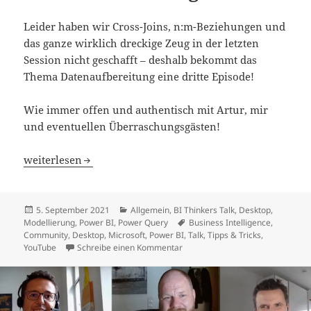
Leider haben wir Cross-Joins, n:m-Beziehungen und
das ganze wirklich dreckige Zeug in der letzten
Session nicht geschafft – deshalb bekommt das
Thema Datenaufbereitung eine dritte Episode!
Wie immer offen und authentisch mit Artur, mir
und eventuellen Überraschungsgästen!
BI Thinkers Talk: Datenaufbereitung Teil 3
weiterlesen
Veröffentlicht
Kategorien
5. September 2021
Allgemein
,
BI Thinkers Talk
,
Desktop
,
am
Schlagwörter
Modellierung
,
Power BI
,
Power Query
Business Intelligence
,
Community
,
Desktop
,
Microsoft
,
Power BI
,
Talk
,
Tipps & Tricks
,
zu BI Thinkers Talk: Datenaufbere
YouTube
Schreibe einen Kommentar