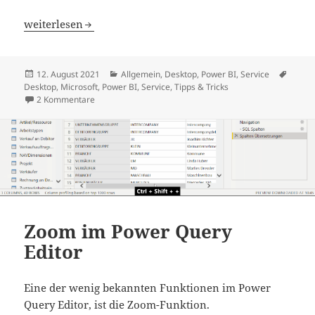
Power BI Filter Panel mit mehr als zwei Bedingungen
weiterlesen
Veröffentlicht
Kategorien
Schla
12. August 2021
Allgemein
,
Desktop
,
Power BI
,
Service
am
Desktop
,
Microsoft
,
Power BI
,
Service
,
Tipps & Tricks
zu Power BI Filter Panel mit mehr als zwei Bedingungen
2 Kommentare
Zoom im Power Query
Editor
Eine der wenig bekannten Funktionen im Power
Query Editor, ist die Zoom-Funktion.