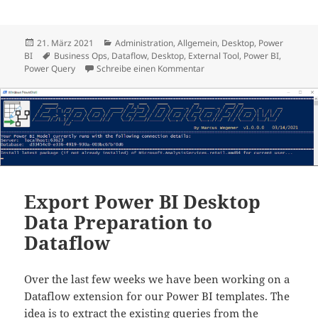
Veröffentlicht
Kategorien
21. März 2021
Administration
,
Allgemein
,
Desktop
,
Power
am
Schlagwörter
BI
Business Ops
,
Dataflow
,
Desktop
,
External Tool
,
Power BI
,
zu Export2Dataflow ist nun 
Power Query
Schreibe einen Kommentar
Export Power BI Desktop
Data Preparation to
Dataflow
Over the last few weeks we have been working on a
Dataflow extension for our Power BI templates. The
idea is to extract the existing queries from the