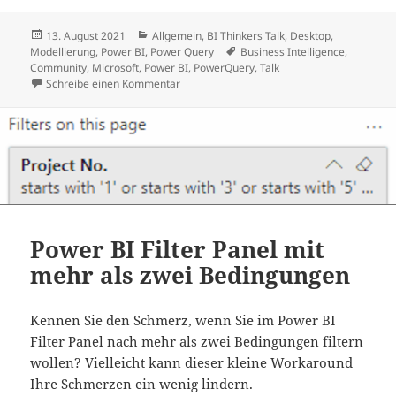
Veröffentlicht
Kategorien
13. August 2021
Allgemein
,
BI Thinkers Talk
,
Desktop
,
am
Schlagwörter
Modellierung
,
Power BI
,
Power Query
Business Intelligence
,
Community
,
Microsoft
,
Power BI
,
PowerQuery
,
Talk
zu BI Thinkers Talk: Datenaufbereitung Teil 
Schreibe einen Kommentar
Power BI Filter Panel mit
mehr als zwei Bedingungen
Kennen Sie den Schmerz, wenn Sie im Power BI
Filter Panel nach mehr als zwei Bedingungen filtern
wollen? Vielleicht kann dieser kleine Workaround
Ihre Schmerzen ein wenig lindern.