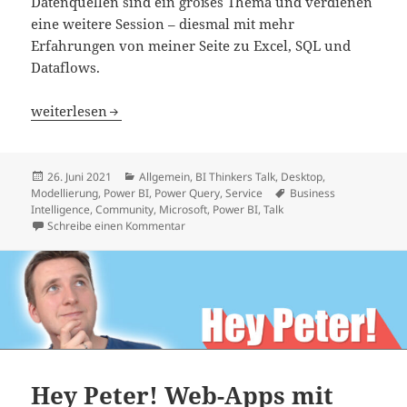
Datenquellen sind ein großes Thema und verdienen
eine weitere Session – diesmal mit mehr
Erfahrungen von meiner Seite zu Excel, SQL und
Dataflows.
BI Thinkers Talk: mehr Datenquellen
weiterlesen
Veröffentlicht
Kategorien
26. Juni 2021
Allgemein
,
BI Thinkers Talk
,
Desktop
,
am
Schlagwörter
Modellierung
,
Power BI
,
Power Query
,
Service
Business
Intelligence
,
Community
,
Microsoft
,
Power BI
,
Talk
zu BI Thinkers Talk: mehr Datenquellen
Schreibe einen Kommentar
Hey Peter! Web-Apps mit