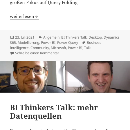
großen Fokus auf Query Folding.
BI Thinkers Talk: Datenaufbereitung
weiterlesen
Veröffentlicht
Kategorien
23. Juli 2021
Allgemein
,
BI Thinkers Talk
,
Desktop
,
Dynamics
am
Schlagwörter
365
,
Modellierung
,
Power BI
,
Power Query
Business
Intelligence
,
Community
,
Microsoft
,
Power BI
,
Talk
zu BI Thinkers Talk: Datenaufbereitung
Schreibe einen Kommentar
BI Thinkers Talk: mehr
Datenquellen