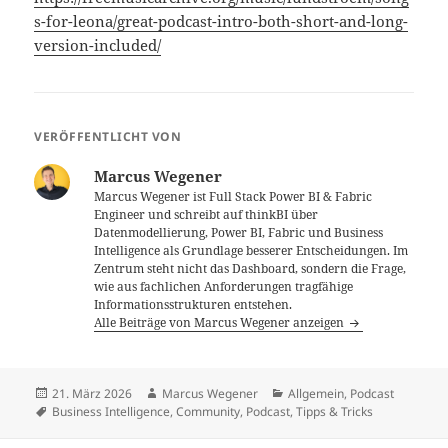
s-for-leona/great-podcast-intro-both-short-and-long-
version-included/
VERÖFFENTLICHT VON
Marcus Wegener
Marcus Wegener ist Full Stack Power BI & Fabric
Engineer und schreibt auf thinkBI über
Datenmodellierung, Power BI, Fabric und Business
Intelligence als Grundlage besserer Entscheidungen. Im
Zentrum steht nicht das Dashboard, sondern die Frage,
wie aus fachlichen Anforderungen tragfähige
Informationsstrukturen entstehen.
Alle Beiträge von Marcus Wegener anzeigen
Veröffentlicht
Autor
Kategorien
21. März 2026
Marcus Wegener
Allgemein
,
Podcast
am
Schlagwörter
Business Intelligence
,
Community
,
Podcast
,
Tipps & Tricks