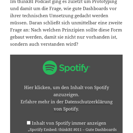
Im thinkBI Podcast ging es zuletzt um Prototyping
und damit um die Frage, wie gute Dashboards vor
ihrer technischen Umsetzung gedacht werden
müssen. Daran schließt sich unmittelbar eine zweite
Frage an: Nach welchen Prinzipien sollte diese Form
gebaut werden, damit sie nicht nur vorhanden ist,
sondern auch verstanden wird?
„SPOTIFY
EMBED:
THINKBI
#011
–
GUTE
Hier klicken, um den Inhalt von Spotify
DASHBOARDS
ENTSTEHEN
anzuzeigen.
AUS
Erfahre mehr in der
Datenschutzerklärung
REGELN,
NICHT
von Spotify
.
AUS
GESCHMACK“
VON
Inhalt von Spotify immer anzeigen
SPOTIFY
„Spotify Embed: thinkBI #011 – Gute Dashboards
ANZEIGEN