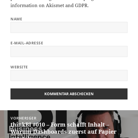
information on Akismet and GDPR
.
NAME
E-MAIL-ADRESSE
WEBSITE
Beitragsnavigation
VORHERIGER
thinkBI #010 – Form schafft Inhalt –
Vorheriger
Warum Dashboards zuerst auf Papier
Beitrag: