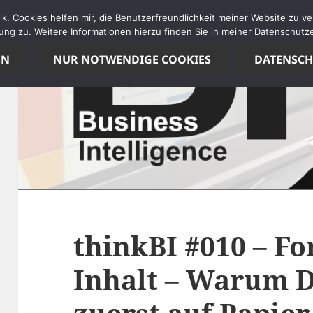
tik. Cookies helfen mir, die Benutzerfreundlichkeit meiner Website zu 
ng zu. Weitere Informationen hierzu finden Sie in meiner Datenschutze
EN
NUR NOTWENDIGE COOKIES
DATENSC
thinkBI #010 – Fo
Inhalt – Warum 
zuerst auf Papier