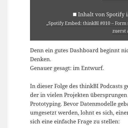
INHALT
–
Inhalt von Spotify
WARUM
DASHBOARDS
„Spotify Embed: thinkBI #010 – Form
ZUERST
zuerst 
AUF
PAPIER
ENTSTEHEN“
Denn ein gutes Dashboard beginnt nic
VON
SPOTIFY
Denken.
ANZEIGEN
Genauer gesagt: im Entwurf.
In dieser Folge des thinkBI Podcasts g
der in vielen Projekten übersprungen
Prototyping. Bevor Datenmodelle geb
umgesetzt werden, lohnt es sich, ei
sich eine einfache Frage zu stellen: