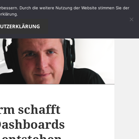
verbessern. Durch die weitere Nutzung der Website stimmen Sie der
rklärung.
HUTZERKLÄRUNG
rm schafft
Dashboards
 entstehen