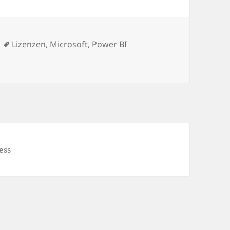
Schlagwörter
Lizenzen
,
Microsoft
,
Power BI
enzüberblick
ess