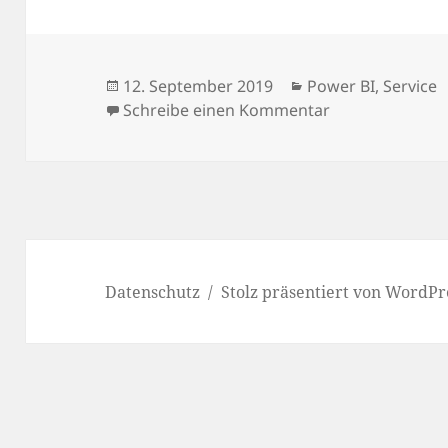
Veröffentlicht
Kategorien
12. September 2019
Power BI
,
Service
am
zu Power BI Liz
Schreibe einen Kommentar
Datenschutz
Stolz präsentiert von WordPr