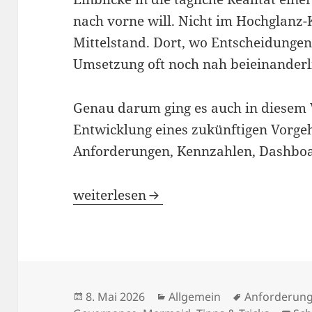
nach vorne will. Nicht im Hochglanz
Mittelstand. Dort, wo Entscheidunge
Umsetzung oft noch nah beieinanderl
Genau darum ging es auch in diese
Entwicklung eines zukünftigen Vorge
Anforderungen, Kennzahlen, Dashboa
Ein gutes Vorgehensmodell schafft g
weiterlesen
Veröffentlicht
Kategorien
Schlagwörte
8. Mai 2026
Allgemein
Anforderun