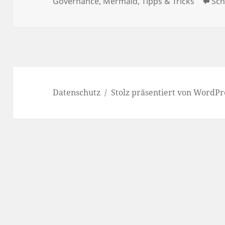
am
Governance
,
Mermaid
,
Tipps & Tricks
Sch
Datenschutz
Stolz präsentiert von WordPr