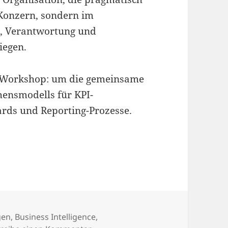
-Konzern, sondern im
n, Verantwortung und
iegen.
m Workshop: um die gemeinsame
hensmodells für KPI-
rds und Reporting-Prozesse.
emeinsame Sprache
r
gen
,
Business Intelligence
,