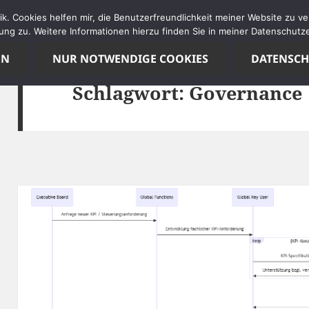
tik. Cookies helfen mir, die Benutzerfreundlichkeit meiner Website zu 
ng zu. Weitere Informationen hierzu finden Sie in meiner Datenschutze
EN
NUR NOTWENDIGE COOKIES
DATENSC
Schlagwort:
Governance