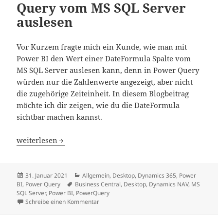
Query vom MS SQL Server
auslesen
Vor Kurzem fragte mich ein Kunde, wie man mit
Power BI den Wert einer DateFormula Spalte vom
MS SQL Server auslesen kann, denn in Power Query
würden nur die Zahlenwerte angezeigt, aber nicht
die zugehörige Zeiteinheit. In diesem Blogbeitrag
möchte ich dir zeigen, wie du die DateFormula
sichtbar machen kannst.
Business Central DateFormula mit Power Query vom MS S
weiterlesen
Veröffentlicht
Kategorien
31. Januar 2021
Allgemein
,
Desktop
,
Dynamics 365
,
Power
am
Schlagwörter
BI
,
Power Query
Business Central
,
Desktop
,
Dynamics NAV
,
MS
SQL Server
,
Power BI
,
PowerQuery
zu Business Central DateFormula mit Powe
Schreibe einen Kommentar