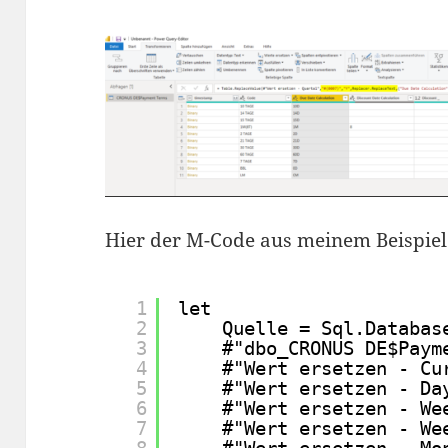
Hier der M-Code aus meinem Beispiel
1
let
2
Quelle = Sql.Databas
3
#"dbo_CRONUS DE$Paym
4
#"Wert ersetzen - Cu
5
#"Wert ersetzen - Da
6
#"Wert ersetzen - We
7
#"Wert ersetzen - We
8
#"Wert ersetzen - Mo