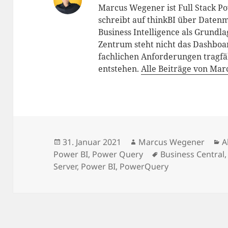
Marcus Wegener ist Full Stack P
schreibt auf thinkBI über Datenm
Business Intelligence als Grundl
Zentrum steht nicht das Dashboar
fachlichen Anforderungen tragfä
entstehen.
Alle Beiträge von Ma
Veröffentlicht
Autor
K
31. Januar 2021
Marcus Wegener
A
am
Schlagwörter
Power BI
,
Power Query
Business Central
Server
,
Power BI
,
PowerQuery