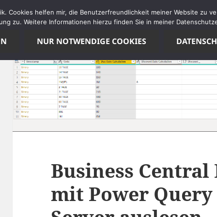
tik. Cookies helfen mir, die Benutzerfreundlichkeit meiner Website zu 
ng zu. Weitere Informationen hierzu finden Sie in meiner Datenschutze
EN
NUR NOTWENDIGE COOKIES
DATENSC
Business Central
mit Power Query
Server auslesen