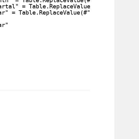
artal" = Table.ReplaceValue(#"Wert ersetz
ar" = Table.ReplaceValue(#"Wert ersetzen 
ar"