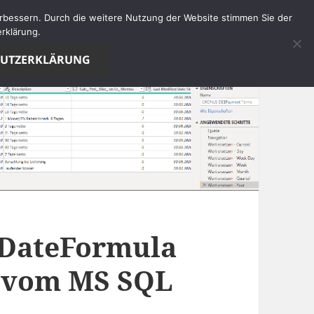
verbessern. Durch die weitere Nutzung der Website stimmen Sie der
rklärung.
HUTZERKLÄRUNG
 DateFormula
 vom MS SQL