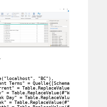
.
e("localhost", "BC"),
ent Terms" = Quelle{[Schema="dbo",Item="C
rrent" = Table.ReplaceValue(#"dbo_CRONUS 
y" = Table.ReplaceValue(#"Wert ersetzen -
ek Day" = Table.ReplaceValue(#"Wert erset
ek" = Table.ReplaceValue(#"Wert ersetzen 
nth" = Table.ReplaceValue(#"Wert ersetzen