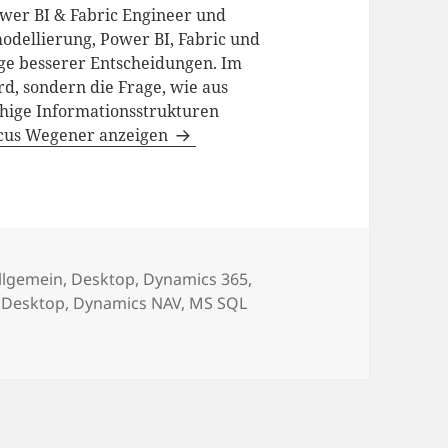
ower BI & Fabric Engineer und
odellierung, Power BI, Fabric und
age besserer Entscheidungen. Im
d, sondern die Frage, wie aus
hige Informationsstrukturen
rcus Wegener anzeigen
ategorien
llgemein
,
Desktop
,
Dynamics 365
,
,
Desktop
,
Dynamics NAV
,
MS SQL