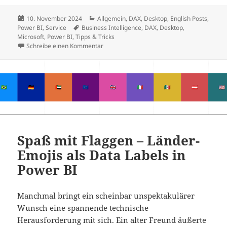
Veröffentlicht
Kategorien
10. November 2024
Allgemein
,
DAX
,
Desktop
,
English Posts
,
am
Schlagwörter
Power BI
,
Service
Business Intelligence
,
DAX
,
Desktop
,
Microsoft
,
Power BI
,
Tipps & Tricks
zu Fun with Flags – Country Emojis as Data 
Schreibe einen Kommentar
Spaß mit Flaggen – Länder-
Emojis als Data Labels in
Power BI
Manchmal bringt ein scheinbar unspektakulärer
Wunsch eine spannende technische
Herausforderung mit sich. Ein alter Freund äußerte