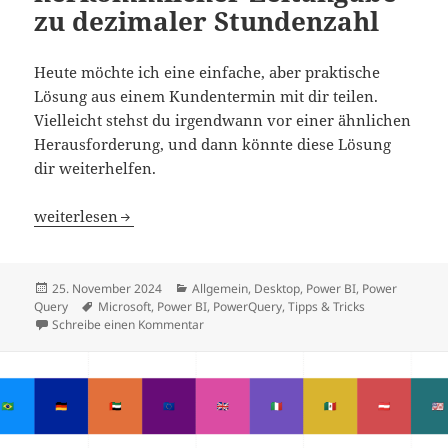
zu dezimaler Stundenzahl
Heute möchte ich eine einfache, aber praktische
Lösung aus einem Kundentermin mit dir teilen.
Vielleicht stehst du irgendwann vor einer ähnlichen
Herausforderung, und dann könnte diese Lösung
dir weiterhelfen.
Zeittransformation in Power Query: Von herkömmlicher 
weiterlesen
Veröffentlicht
Kategorien
25. November 2024
Allgemein
,
Desktop
,
Power BI
,
Power
am
Schlagwörter
Query
Microsoft
,
Power BI
,
PowerQuery
,
Tipps & Tricks
zu Zeittransformation in Power Query: Von
Schreibe einen Kommentar