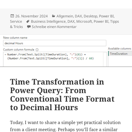
Veröffentlicht
Kategorien
26. November 2024
Allgemein
,
DAX
,
Desktop
,
Power BI
,
am
Schlagwörter
Service
Business Intelligence
,
DAX
,
Microsoft
,
Power BI
,
Tipps
zu Von Dezimalstunden zurück zu
& Tricks
Schreibe einen Kommentar
Time Transformation in
Power Query: From
Conventional Time Format
to Decimal Hours
Today, I want to share a simple yet practical solution
from a client meeting. Perhaps you’ll face a similar