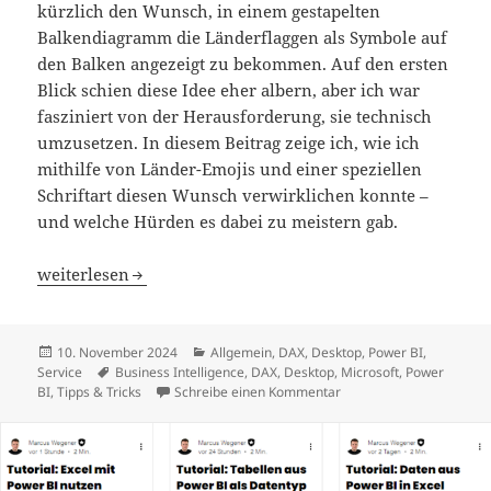
kürzlich den Wunsch, in einem gestapelten
Balkendiagramm die Länderflaggen als Symbole auf
den Balken angezeigt zu bekommen. Auf den ersten
Blick schien diese Idee eher albern, aber ich war
fasziniert von der Herausforderung, sie technisch
umzusetzen. In diesem Beitrag zeige ich, wie ich
mithilfe von Länder-Emojis und einer speziellen
Schriftart diesen Wunsch verwirklichen konnte –
und welche Hürden es dabei zu meistern gab.
Spaß mit Flaggen – Länder-Emojis als Data Labels in Powe
weiterlesen
Veröffentlicht
Kategorien
10. November 2024
Allgemein
,
DAX
,
Desktop
,
Power BI
,
am
Schlagwörter
Service
Business Intelligence
,
DAX
,
Desktop
,
Microsoft
,
Power
zu Spaß mit Flaggen – Lä
BI
,
Tipps & Tricks
Schreibe einen Kommentar