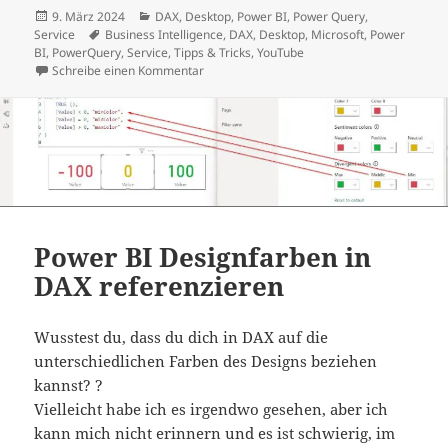
Veröffentlicht
Kategorien
9. März 2024
DAX
,
Desktop
,
Power BI
,
Power Query
,
am
Schlagwörter
Service
Business Intelligence
,
DAX
,
Desktop
,
Microsoft
,
Power
BI
,
PowerQuery
,
Service
,
Tipps & Tricks
,
YouTube
zu Ausführungsreihenfolge in Power BI
Schreibe einen Kommentar
Power BI Designfarben in
DAX referenzieren
Wusstest du, dass du dich in DAX auf die
unterschiedlichen Farben des Designs beziehen
kannst? ?
Vielleicht habe ich es irgendwo gesehen, aber ich
kann mich nicht erinnern und es ist schwierig, im