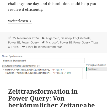
challenge one day, and this solution could help you
resolve it efficiently.
Time Transformation in Power Query: From Conventiona
weiterlesen
Veröffentlicht
Kategorien
25. November 2024
Allgemein
,
Desktop
,
English Posts
,
am
Schlagwörter
Power BI
,
Power Query
Microsoft
,
Power BI
,
PowerQuery
,
Tipps
zu Time Transformation in Power
& Tricks
Schreibe einen Kommentar
Zeittransformation in
Power Query: Von
herkömmlicher Zeitangabe