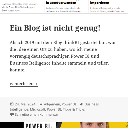
Ein Blog ist nicht genug!
Als ich 2019 mit dem Blog thinkBI gestartet bin, war
die Idee einen Ort zu haben, wo ich meine
vorrangig deutschsprachigen Power BI und
Business Itelligence Inhalte sammeln und teilen
konnte.
Ein Blog ist nicht genug!
weiterlesen
Veröffentlicht
Kategorien
Schlagwörter
24. Mai 2024
Allgemein
,
Power BI
Business
am
Intelligence
,
Microsoft
,
Power BI
,
Tipps & Tricks
zu Ein Blog ist nicht genug!
Schreibe einen Kommentar