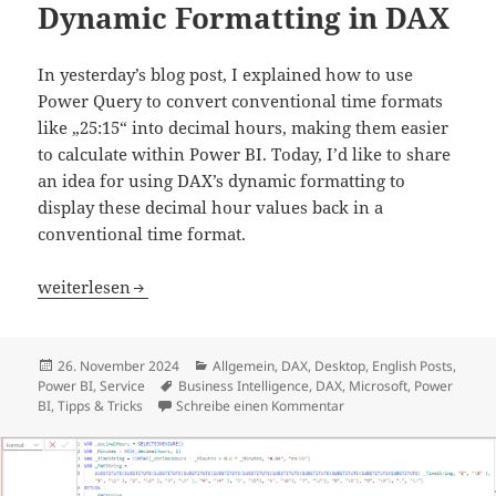
Dynamic Formatting in DAX
In yesterday’s blog post, I explained how to use
Power Query to convert conventional time formats
like „25:15“ into decimal hours, making them easier
to calculate within Power BI. Today, I’d like to share
an idea for using DAX’s dynamic formatting to
display these decimal hour values back in a
conventional time format.
From Decimal Hours Back to Conventional Time: Dynami
weiterlesen
Veröffentlicht
Kategorien
26. November 2024
Allgemein
,
DAX
,
Desktop
,
English Posts
,
am
Schlagwörter
Power BI
,
Service
Business Intelligence
,
DAX
,
Microsoft
,
Power
zu From Decimal Hours B
BI
,
Tipps & Tricks
Schreibe einen Kommentar