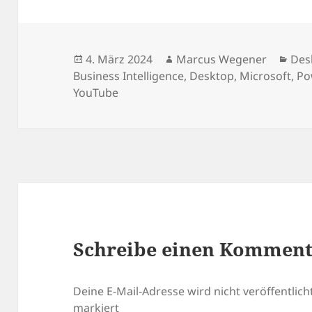
Veröffentlicht
Autor
Kat
4. März 2024
Marcus Wegener
Des
am
Business Intelligence
,
Desktop
,
Microsoft
,
Po
YouTube
Schreibe einen Kommen
Deine E-Mail-Adresse wird nicht veröffentlicht
markiert