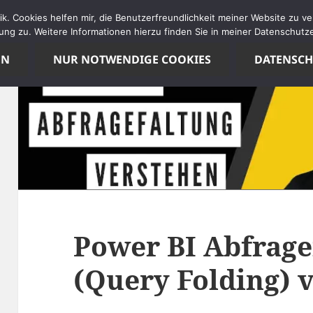
tik. Cookies helfen mir, die Benutzerfreundlichkeit meiner Website zu 
ng zu. Weitere Informationen hierzu finden Sie in meiner Datenschutze
EN
NUR NOTWENDIGE COOKIES
DATENSC
Power BI Abfrage
(Query Folding) 