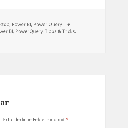
egorien
Schlagwörter
ktop
,
Power BI
,
Power Query
wer BI
,
PowerQuery
,
Tipps & Tricks
,
tar
.
Erforderliche Felder sind mit
*