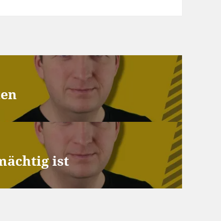
ten
ächtig ist