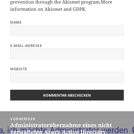
prevention through the
Akismet
program.
More
information on Akismet and GDPR
.
NAME
E-MAIL-ADRESSE
WEBSITE
Beitragsnavigation
VORHERIGER
Administratorübernahme eines nicht
Vorheriger
verwalteten Azure Active Directory
Beitrag: