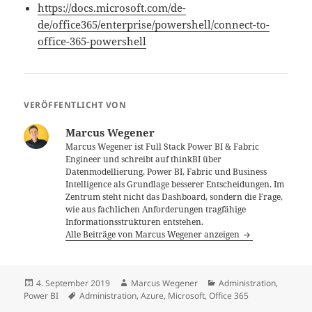
https://docs.microsoft.com/de-
de/office365/enterprise/powershell/connect-to-
office-365-powershell
VERÖFFENTLICHT VON
Marcus Wegener
Marcus Wegener ist Full Stack Power BI & Fabric
Engineer und schreibt auf thinkBI über
Datenmodellierung, Power BI, Fabric und Business
Intelligence als Grundlage besserer Entscheidungen. Im
Zentrum steht nicht das Dashboard, sondern die Frage,
wie aus fachlichen Anforderungen tragfähige
Informationsstrukturen entstehen.
Alle Beiträge von Marcus Wegener anzeigen
Veröffentlicht
Autor
Kategorien
4. September 2019
Marcus Wegener
Administration
,
am
Schlagwörter
Power BI
Administration
,
Azure
,
Microsoft
,
Office 365