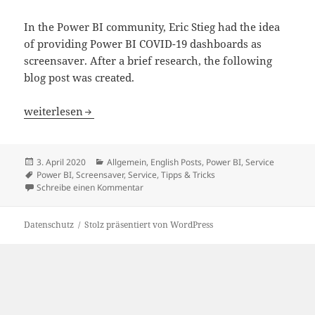
In the Power BI community, Eric Stieg had the idea
of providing Power BI COVID-19 dashboards as
screensaver. After a brief research, the following
blog post was created.
Power BI reports as Screensavers
weiterlesen
Veröffentlicht
Kategorien
3. April 2020
Allgemein
,
English Posts
,
Power BI
,
Service
am
Schlagwörter
Power BI
,
Screensaver
,
Service
,
Tipps & Tricks
zu Power BI reports as Screensavers
Schreibe einen Kommentar
Datenschutz
Stolz präsentiert von WordPress