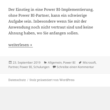
Der Einstieg in eine Power BI-Implementierung,
ohne Power BI-Partner, kann ein schwierige
Aufgabe sein. Inbesondere wenn Sie mit der
Anwendung noch nicht vertraut sind und keine
Ahnung haben, wo Sie anfangen sollen.
Finden und arbeiten mit einem Power BI-Partner
weiterlesen
Veröffentlicht
Kategorien
Schlagwörter
23. September 2019
Allgemein
,
Power BI
Microsoft
,
am
zu Finden u
Partner
,
Power BI
,
Schulungen
Schreibe einen Kommentar
Datenschutz
Stolz präsentiert von WordPress