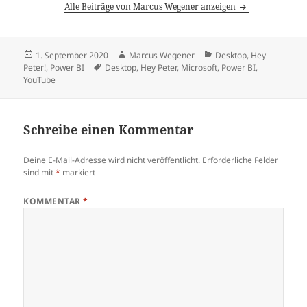
Alle Beiträge von Marcus Wegener anzeigen
Veröffentlicht
Autor
Kategorien
1. September 2020
Marcus Wegener
Desktop
,
Hey
am
Schlagwörter
Peter!
,
Power BI
Desktop
,
Hey Peter
,
Microsoft
,
Power BI
,
YouTube
Schreibe einen Kommentar
Deine E-Mail-Adresse wird nicht veröffentlicht.
Erforderliche Felder
sind mit
*
markiert
KOMMENTAR
*