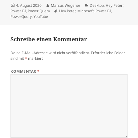
Veröffentlicht
Autor
Kategorien
4. August 2020
Marcus Wegener
Desktop
,
Hey Peter!
,
am
Schlagwörter
Power BI
,
Power Query
Hey Peter
,
Microsoft
,
Power BI
,
PowerQuery
,
YouTube
Schreibe einen Kommentar
Deine E-Mail-Adresse wird nicht veröffentlicht.
Erforderliche Felder
sind mit
*
markiert
KOMMENTAR
*