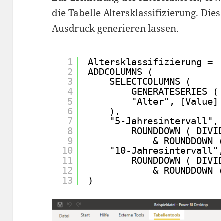
die Tabelle Altersklassifizierung. Di
Ausdruck generieren lassen.
1
Altersklassifizierung = 
2
ADDCOLUMNS (
3
SELECTCOLUMNS (
4
GENERATESERIES (
5
"Alter", [Value]
6
),
7
"5-Jahresintervall",
8
ROUNDDOWN ( DIVI
9
& ROUNDDOWN 
10
"10-Jahresintervall"
11
ROUNDDOWN ( DIVI
12
& ROUNDDOWN 
13
)