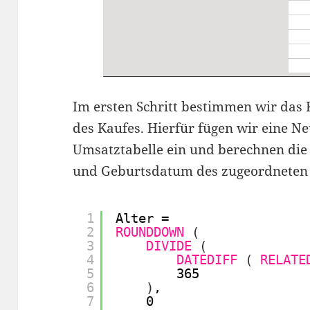
Im ersten Schritt bestimmen wir das
des Kaufes. Hierfür fügen wir eine Ne
Umsatztabelle ein und berechnen die
und Geburtsdatum des zugeordneten
1
Alter =
2
ROUNDDOWN
(
3
DIVIDE
(
4
DATEDIFF
(
RELATE
5
365
6
)
,
7
0