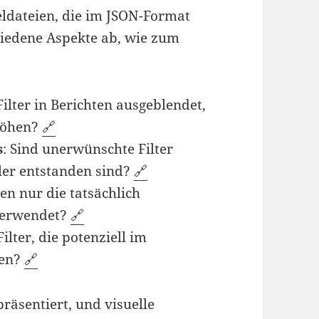
eldateien, die im JSON-Format
hiedene Aspekte ab, wie zum
Filter in Berichten ausgeblendet,
rhöhen?
🔗
s
: Sind unerwünschte Filter
ler entstanden sind?
🔗
en nur die tatsächlich
 verwendet?
🔗
Filter, die potenziell im
ten?
🔗
räsentiert, und visuelle